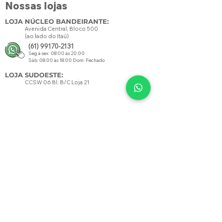
Nossas lojas
LOJA NÚCLEO BANDEIRANTE:
Avenida Central, Bloco 500
(ao lado do Itaú)
(61) 99170-2131
Seg à sex: 08:00 às 20:00
Sáb: 08:00 às 18:00 Dom: Fechado
LOJA SUDOESTE:
CCSW 06 Bl. B/C Loja 21
Seg à sex: 08:00 às 21:00
Sáb: 08:00 às 18:00 Dom: Fechado
Contato
SAC:
amoverde.eco@gmail.com
FORMAS DE PAGAMENTO
Credito Pix Boleto Direto
na Loja
Siga-nos