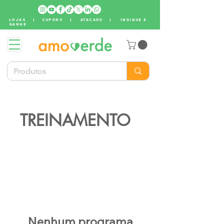
LOJAS
|
CUPONS
|
ATACADO
|
INDIQUE E
GANHE
TREINAMENTO
Nenhum programa