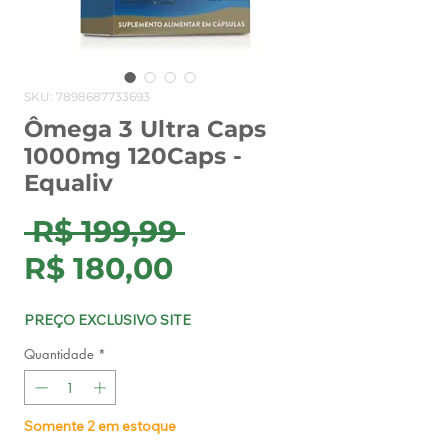
SKU: 7898687733693
Ômega 3 Ultra Caps
1000mg 120Caps -
Equaliv
Preço
 R$ 199,99 
Preço
normal
R$ 180,00
promocional
PREÇO EXCLUSIVO SITE
Quantidade
*
Somente 2 em estoque