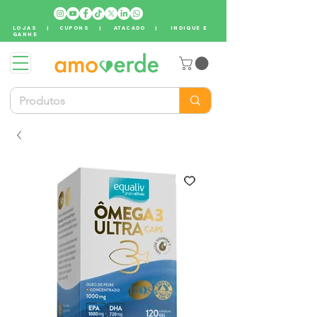
LOJAS
|
CUPONS
|
ATACADO
|
INDIQUE E
GANHE