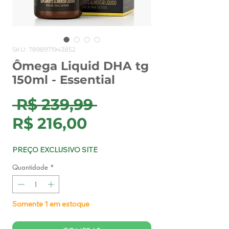
SKU: 7898971943852
Ômega Liquid DHA tg
150ml - Essential
Preço
 R$ 239,99 
Preço
normal
R$ 216,00
promocional
PREÇO EXCLUSIVO SITE
Quantidade
*
Somente 1 em estoque