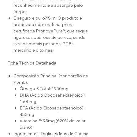
reconhecimento e a absorção pelo
corpo.
É seguro e puro? Sim. O produto é
produzido com matéria-prima
certificada PronovaPure®, que segue
rigorosos padrões de pureza, sendo
livre de metais pesados, PCBs,
mercúrio e dioxinas.
Ficha Técnica Detalhada
Composição Principal (por porção de
7,5mL):
Ômega-3 Total: 1950mg
DHA (Ácido Docosahexaenoico):
1500mg
EPA (Ácido Eicosapentaenoico):
450mg
Vitamina E: 93mg (620% do valor
diário)
Ingredientes: Triglicerídeos de Cadeia