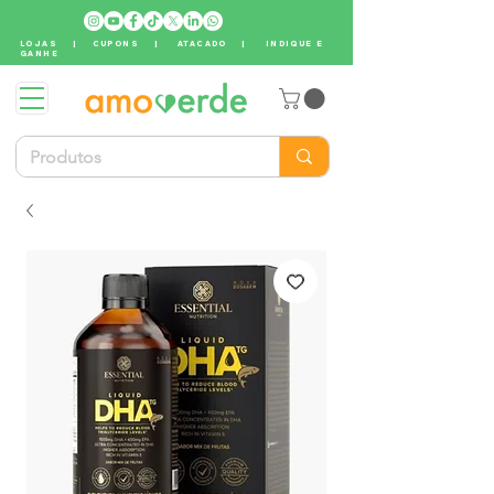
LOJAS
|
CUPONS
|
ATACADO
|
INDIQUE E
GANHE