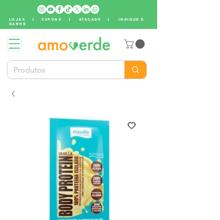
LOJAS
|
CUPONS
|
ATACADO
|
INDIQUE E
GANHE