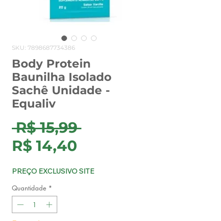
SKU: 7898687734386
Body Protein
Baunilha Isolado
Sachê Unidade -
Equaliv
Preço
 R$ 15,99 
Preço
normal
R$ 14,40
promocional
PREÇO EXCLUSIVO SITE
Quantidade
*