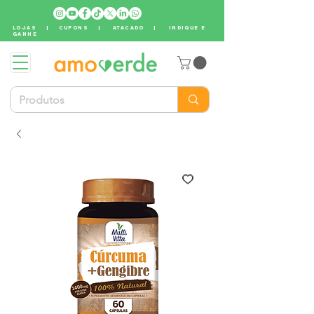
LOJAS
|
CUPONS
|
ATACADO
|
INDIQUE E
GANHE