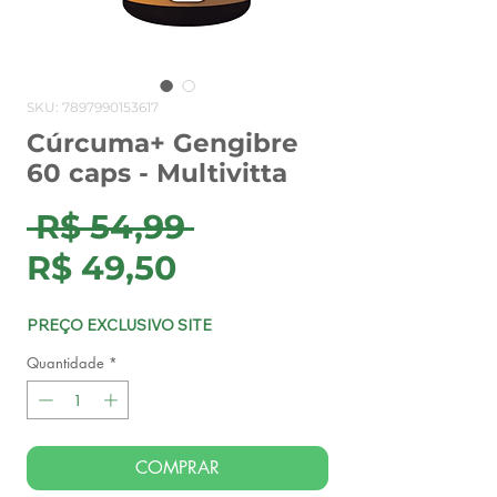
SKU: 7897990153617
Cúrcuma+ Gengibre
60 caps - Multivitta
Preço
 R$ 54,99 
Preço
normal
R$ 49,50
promocional
PREÇO EXCLUSIVO SITE
Quantidade
*
COMPRAR