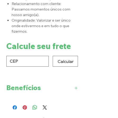
Relacionamento com cliente:
Passamos momentos únicos com
nosso amigo(a).
Originalidade: Valorizar e ser único
onde estivermos e em tudo o que
fizermos.
Calcule seu frete
Calcular
Benefícios
Redução da Inflamação:
Combate a inflamação
crônica,
associada a diversas
doenças como artrite, doenças