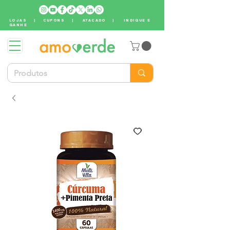
LOJAS
|
CUPONS
|
ATACADO
|
INDIQUE E
GANHE