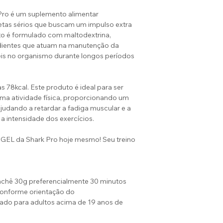
o é um suplemento alimentar
letas sérios que buscam um impulso extra
ato é formulado com maltodextrina,
redientes que atuam na manutenção da
veis no organismo durante longos períodos
78kcal. Este produto é ideal para ser
ma atividade física, proporcionando um
judando a retardar a fadiga muscular e a
a intensidade dos exercícios.
EL da Shark Pro hoje mesmo! Seu treino
achê 30g preferencialmente 30 minutos
 conforme orientação do
dado para adultos acima de 19 anos de