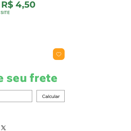
Preço
Preço
R$ 4,50
normal
promocional
SITE
e seu frete
Calcular