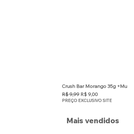
Crush Bar Morango 35g +Mu
Preço normal
Preço promocional
R$ 9,99
R$ 9,00
PREÇO EXCLUSIVO SITE
Mais vendidos