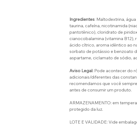
Ingredientes
: Maltodextrina, água
taurina, cafeína, nicotinamida (ni
pantotênico), cloridrato de piridox
cianocobalamina (vitamina B12), r
ácido cítrico, aroma idêntico ao 
sorbato de potássio e benzoato de
aspartame, ciclamato de sódio, ac
Aviso Legal:
Pode acontecer do ró
adicionais/diferentes das constant
recomendamos que você sempre le
antes de consumir um produto.
ARMAZENAMENTO: em temperatura
protegido da luz.
LOTE E VALIDADE: Vide embalag