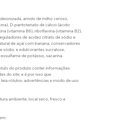
 deionizada, amido de milho ceroso,
acina), D-pantotenato de cálcio (ácido
ina (vitamina B6), riboflavina (vitamina B2),
eguladores de acidez citrato de sódio e
natural de açaí com banana, conservadores
 sódio, e edulcorantes sucralose,
essulfame de potássio, sacarina.
tulo do produto conter informações
es do site, e é por isso que
ia rótulos, advertências e modo de uso
 ambiente, local seco, fresco e
em.