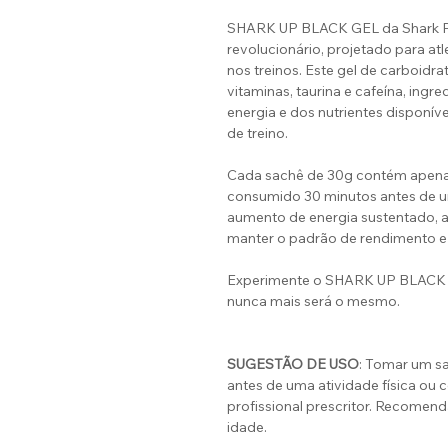
SHARK UP BLACK GEL da Shark Pr
revolucionário, projetado para at
nos treinos. Este gel de carboidr
vitaminas, taurina e cafeína, ing
energia e dos nutrientes disponí
de treino.
Cada sachê de 30g contém apenas 
consumido 30 minutos antes de u
aumento de energia sustentado, a
manter o padrão de rendimento e 
Experimente o SHARK UP BLACK G
nunca mais será o mesmo.
SUGESTÃO DE USO
: Tomar um s
antes de uma atividade física ou
profissional prescritor. Recomen
idade.