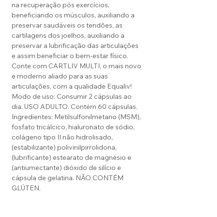
na recuperação pós exercícios,
beneficiando os músculos, auxiliando a
preservar saudáveis os tendões, as
cartilagens dos joelhos, auxiliando a
preservar a lubrificação das articulações
e assim beneficiar o bem-estar físico.
Conte com CARTLIV MULTI, o mais novo
e moderno aliado para as suas
articulações, com a qualidade Equaliv!
Modo de uso: Consumir 2 cápsulas ao
dia. USO ADULTO. Contém 60 cápsulas.
Ingredientes: Metilsulfonilmetano (MSM),
fosfato tricálcico, hialuronato de sódio,
colágeno tipo II não hidrolisado,
(estabilizante) polivinilpirrolidona,
(lubrificante) estearato de magnésio e
(antiumectante) dióxido de silício e
cápsula de gelatina. NÃO CONTÉM
GLÚTEN.