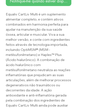
Notifique-me quando estiver disponível
Equaliv CartLiv Multi é um suplemento
alimentar completo, e contém ativos
combinados em harmonia perfeita para
ajudar na manutenção da sua saúde
óssea, articular e muscular. Viva a sua
melhor versão, e conte com ingredientes
feitos através de tecnologia importada,
incluindo OptiMSM® (MSM -
metilsufonilmetano) e Haplex™ Plus
(Ácido hialurônico). A combinação de
ácido hialurônico com
metilsulfonilmetano neutraliza as reações
inflamatórias que prejudicam as suas
articulações, além de melhorar processos
degenerativos não traumáticos ou
decorrentes da idade. A ação
antioxidante e anti-inflamatória gerada
pela combinação dos ingredientes de
Equaliv CartLiv Multi ainda pode auxiliar