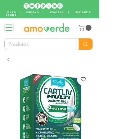
LOJAS
|
CUPONS
|
ATACADO
|
INDIQUE E
GANHE