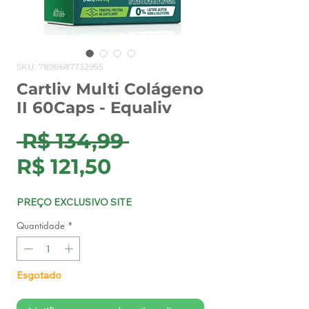
SKU: 7898687732955
Cartliv Multi Colágeno
II 60Caps - Equaliv
Preço
 R$ 134,99 
Preço
normal
R$ 121,50
promocional
PREÇO EXCLUSIVO SITE
Quantidade
*
Esgotado