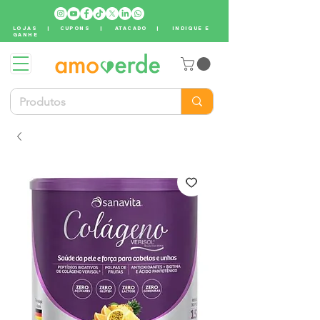
LOJAS
|
CUPONS
|
ATACADO
|
INDIQUE E
GANHE