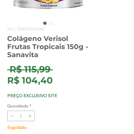
SKU: 7898132544782
Colágeno Verisol
Frutas Tropicais 150g -
Sanavita
Preço
 R$ 115,99 
Preço
normal
R$ 104,40
promocional
PREÇO EXCLUSIVO SITE
Quantidade
*
Esgotado