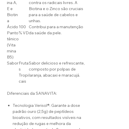
ina A,
contra os radicais livres. A
E e
Biotina e o Zinco são cruciais
Biotin
para a saúde de cabelos e
a
unhas.
Ácido
100
Contribui para a manutenção
Panto
% VD
da saúde da pele.
tênico
(Vita
mina
B5)
Sabor
Fruta
Sabor delicioso e refrescante,
s
composto por polpas de
Tropi
laranja, abacaxi e maracujá.
cais
Diferenciais da SANAVITA:
Tecnologia Verisol®: Garante a dose
padrão ouro (2,5g) de peptídeos
bioativos, com resultados visíveis na
redução de rugas e melhora da