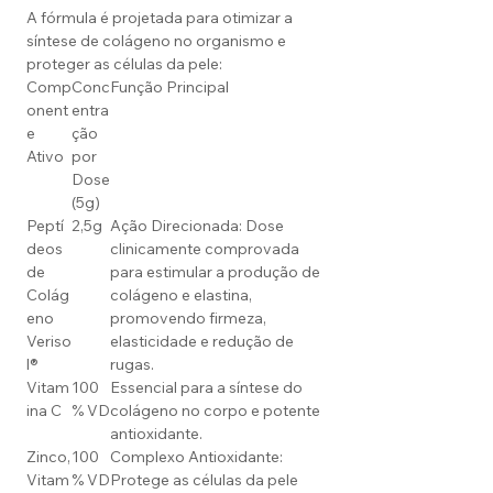
A fórmula é projetada para otimizar a
síntese de colágeno no organismo e
proteger as células da pele:
Comp
Conc
Função Principal
onent
entra
e
ção
Ativo
por
Dose
(5g)
Peptí
2,5g
Ação Direcionada: Dose
deos
clinicamente comprovada
de
para estimular a produção de
Colág
colágeno e elastina,
eno
promovendo firmeza,
Veriso
elasticidade e redução de
l®
rugas.
Vitam
100
Essencial para a síntese do
ina C
% VD
colágeno no corpo e potente
antioxidante.
Zinco,
100
Complexo Antioxidante:
Vitam
% VD
Protege as células da pele