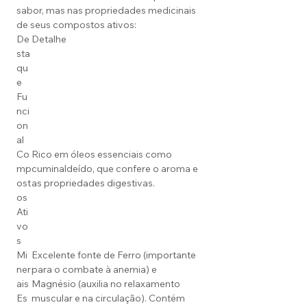
sabor, mas nas propriedades medicinais
de seus compostos ativos:
De
Detalhe
sta
qu
e
Fu
nci
on
al
Co
Rico em óleos essenciais como
mp
cuminaldeído, que confere o aroma e
ost
as propriedades digestivas.
os
Ati
vo
s
Mi
Excelente fonte de Ferro (importante
ner
para o combate à anemia) e
ais
Magnésio (auxilia no relaxamento
Es
muscular e na circulação). Contém