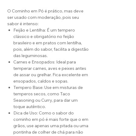
O Cominho em Pó é prático, mas deve
ser usado com moderação, pois seu
sabor é intenso:
Feijão e Lentilha: É um tempero
clássico e obrigatório no feijão
brasileiro e em pratos com lentilha,
pois, além do sabor, facilita a digestão
das leguminosas.
Carnes e Ensopados: Ideal para
temperar carnes, aves e peixes antes
de assar ou grelhar. Fica excelente em
ensopados, caldos e sopas.
Tempero Base: Use em misturas de
temperos secos, como Taco
Seasoning ou Curry, para dar um
toque autêntico.
Dica de Uso: Como o sabor do
cominho em pó é mais forte que o em
grãos, use apenas uma pitada ou uma
pontinha de colher de chá para não