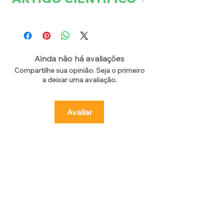
adeptos. Os cominhos são de
COMINHO
origem do Mediterrâneo Oriental e
do Egito. Hoje em dia são cultivados
na África do Sul e nos Países do
Ainda não há avaliações
Oriente Médio, Índia e México.
Compartilhe sua opinião. Seja o primeiro
a deixar uma avaliação.
Avaliar