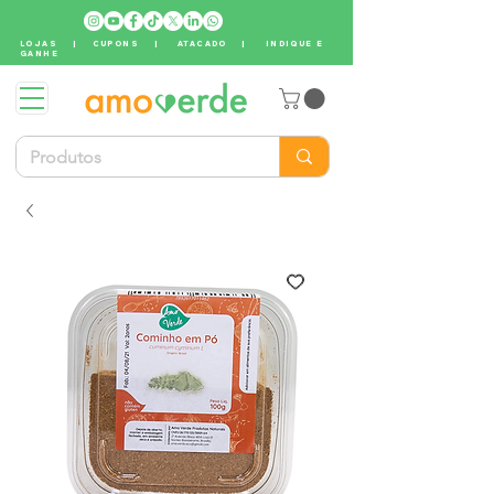
LOJAS
|
CUPONS
|
ATACADO
|
INDIQUE E
GANHE