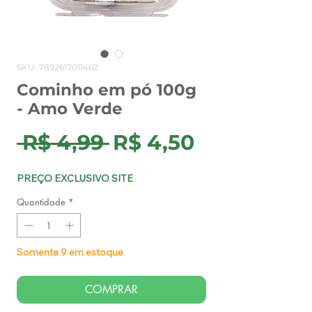
SKU: 7892617011462
Cominho em pó 100g
- Amo Verde
Preço
Preço
 R$ 4,99 
R$ 4,50
normal
promocion
PREÇO EXCLUSIVO SITE
Quantidade
*
Somente 9 em estoque
COMPRAR