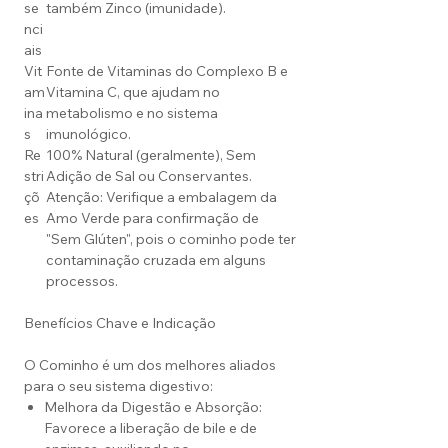
se
também Zinco (imunidade).
nci
ais
Vit
Fonte de Vitaminas do Complexo B e
am
Vitamina C, que ajudam no
ina
metabolismo e no sistema
s
imunológico.
Re
100% Natural (geralmente), Sem
stri
Adição de Sal ou Conservantes.
çõ
Atenção: Verifique a embalagem da
es
Amo Verde para confirmação de
"Sem Glúten", pois o cominho pode ter
contaminação cruzada em alguns
processos.
Benefícios Chave e Indicação
O Cominho é um dos melhores aliados
para o seu sistema digestivo:
Melhora da Digestão e Absorção:
Favorece a liberação de bile e de