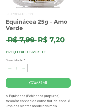
SKU: 7892617011219
Equinácea 25g - Amo
Verde
Preço
Preço
 R$ 7,99 
R$ 7,20
normal
promocion
PREÇO EXCLUSIVO SITE
Quantidade
*
COMPRAR
A Equinácea (Echinacea purpurea),
também conhecida como flor-de-cone, é
uma das plantas medicinais mais