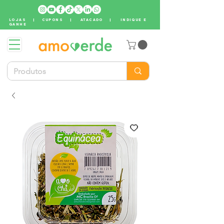
LOJAS
|
CUPONS
|
ATACADO
|
INDIQUE E
GANHE