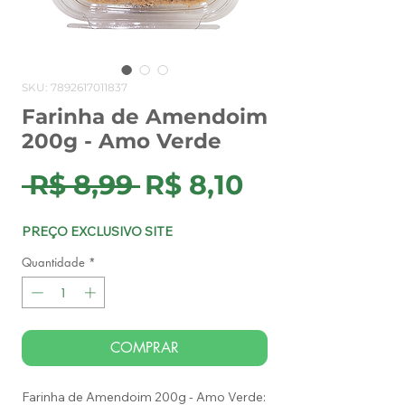
SKU: 7892617011837
Farinha de Amendoim
200g - Amo Verde
Preço
Preço
 R$ 8,99 
R$ 8,10
normal
promocion
PREÇO EXCLUSIVO SITE
Quantidade
*
COMPRAR
Farinha de Amendoim 200g - Amo Verde: