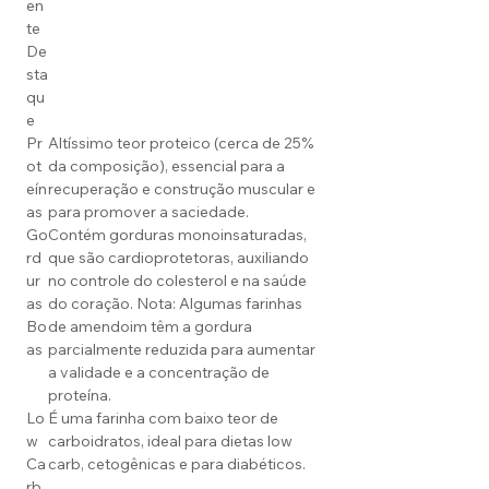
en
te
De
sta
qu
e
Pr
Altíssimo teor proteico (cerca de 25%
ot
da composição), essencial para a
eín
recuperação e construção muscular e
as
para promover a saciedade.
Go
Contém gorduras monoinsaturadas,
rd
que são cardioprotetoras, auxiliando
ur
no controle do colesterol e na saúde
as
do coração. Nota: Algumas farinhas
Bo
de amendoim têm a gordura
as
parcialmente reduzida para aumentar
a validade e a concentração de
proteína.
Lo
É uma farinha com baixo teor de
w
carboidratos, ideal para dietas low
Ca
carb, cetogênicas e para diabéticos.
rb