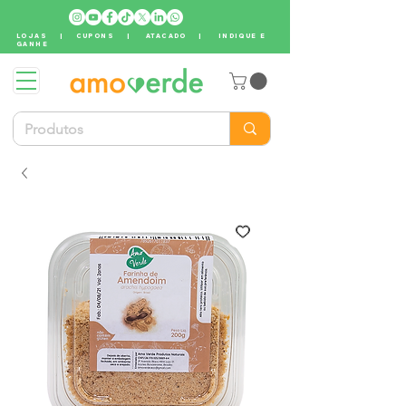
LOJAS
|
CUPONS
|
ATACADO
|
INDIQUE E
GANHE