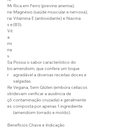
Mi
Rica em Ferro (previne anemia),
ne
Magnésio (saúde muscular e nervosa),
rai
Vitamina E (antioxidante) e Niacina
s e
(B3).
Vit
a
mi
na
s
Sa
Possui o sabor característico do
bo
amendoim, que confere um toque
r
agradável a diversas receitas doces e
salgadas.
Re
Vegana, Sem Glúten (embora celíacos
stri
devam verificar a ausência de
çõ
contaminação cruzada) e geralmente
es
composta por apenas 1 ingrediente
(amendoim torrado e moído).
Benefícios Chave e Indicação