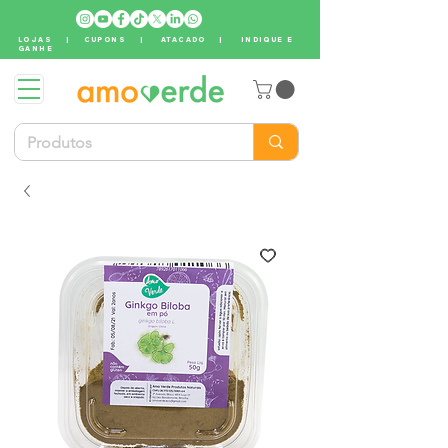
LOJAS
|
CUPONS
|
ATACADO
|
INDIQUE E
GANHE