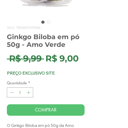
SKU: 7892617011066
Ginkgo Biloba em pó
50g - Amo Verde
Preço
Preço
 R$ 9,99 
R$ 9,00
normal
promocion
PREÇO EXCLUSIVO SITE
Quantidade
*
COMPRAR
O Ginkgo Biloba em pó 50g da Amo