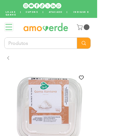
LOJAS
|
CUPONS
|
ATACADO
|
INDIQUE E
GANHE