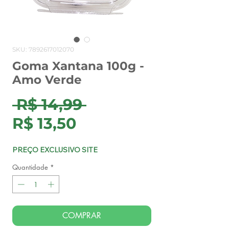
SKU: 7892617012070
Goma Xantana 100g -
Amo Verde
Preço
 R$ 14,99 
Preço
normal
R$ 13,50
promocional
PREÇO EXCLUSIVO SITE
Quantidade
*
COMPRAR