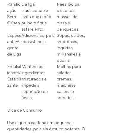
Panific
Dá liga,
Pães, bolos,
ação
elasticidade e
biscoitos,
Sem
evita que o pão
massas de
Glúten
ou bolo fique
pizza e
esfarelento.
panquecas.
Espess
Adiciona corpo e
Sopas, caldos,
ante/A
consistência.
smoothies,
gente
iogurtes,
de Liga
milkshakes e
pudins.
Emulsif
Mantém os
Molhos para
icante/
ingredientes
saladas,
Estabili
misturados e
cremes,
zante
impede a
maionese
separação de
caseira e
fases.
sorvetes.
Dica de Consumo
Use a goma xantana em pequenas
quantidades, pois ela é muito potente. O