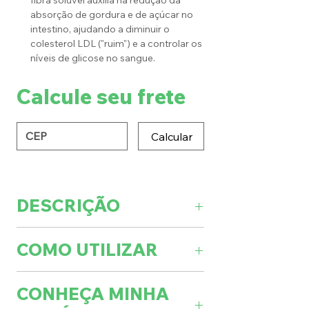
fibra solúvel auxilia na redução da
absorção de gordura e de açúcar no
intestino, ajudando a diminuir o
colesterol LDL ("ruim") e a controlar os
níveis de glicose no sangue.
Calcule seu frete
Calcular
DESCRIÇÃO
QUANTIDADE
Cada pote contém
COMO UTILIZAR
100 g.
NOME CIENTÍFICO
Goma Xantana
Pode acompanhar frutas e iogurtes,
Não contém glúten.
CONHEÇA MINHA
ser ingrediente de sucos e vitaminas
Após aberta a embalagem manter