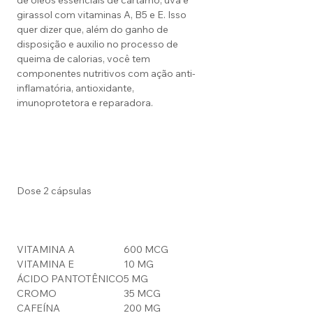
de óleos essenciais de cártamo, uva e
girassol com vitaminas A, B5 e E. Isso
quer dizer que, além do ganho de
disposição e auxilio no processo de
queima de calorias, você tem
componentes nutritivos com ação anti-
inflamatória, antioxidante,
imunoprotetora e reparadora.
Dose 2 cápsulas
VITAMINA A
600 MCG
VITAMINA E
10 MG
ÁCIDO PANTOTÊNICO
5 MG
CROMO
35 MCG
CAFEÍNA
200 MG