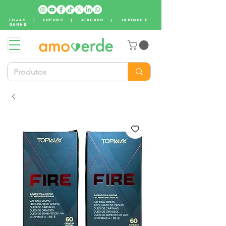
LOJAS
|
CUPONS
|
ATACADO
|
INDIQUE E
GANHE