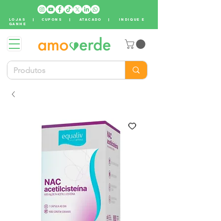
LOJAS
|
CUPONS
|
ATACADO
|
INDIQUE E
GANHE