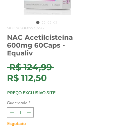
SKU: 7898687735796
NAC Acetilcisteína
600mg 60Caps -
Equaliv
Preço
 R$ 124,99 
Preço
normal
R$ 112,50
promocional
PREÇO EXCLUSIVO SITE
Quantidade
*
Esgotado