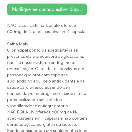
Notifique-me quando estiver disponível
NAC - acetilcisteína Equaliv oferece
600mg de N-acetil-cisteína em 1 cápsula
Saiba Mais
O principal ponto da acetilcisteína ser
prescrita: ela é precursora de glutationa,
que é o nosso sistema endógeno de
detoxificação. Gera efeitos positivos em
pessoas que praticam esportes,
auxiliando no equilíbrio antioxidante e na
saúde cardiovascular, sendo bem
conhecida por interagir com óxido nítrico,
potencializando seus efeitos
vasodilatador e antiagregatório.
NAC EQUALIV oferece 600mg de N-
acetil-cisteína em 1 cápsula e não contém
corante, açúcares, glúten ou lactose.
Sendo considerado um suplemento clean