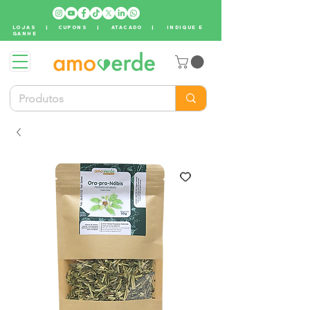
LOJAS
|
CUPONS
|
ATACADO
|
INDIQUE E
GANHE