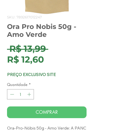
SKU: 7892617012247
Ora Pro Nobis 50g -
Amo Verde
Preço
 R$ 13,99 
Preço
normal
R$ 12,60
promocional
PREÇO EXCLUSIVO SITE
Quantidade
*
COMPRAR
Ora-Pro-Nóbis 50g - Amo Verde: A PANC