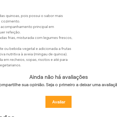
 das quinoas, pois possui o sabor mais
o cozimento.
o acompanhamento principal em
uer refeição.
adas frias, misturada com legumes frescos,
e ou bebida vegetal e adicionada a frutas
iva nutritiva à aveia (mingau de quinoa).
a em recheios, sopas, risotos e até para
egetarianos.
Ainda não há avaliações
ompartilhe sua opinião. Seja o primeiro a deixar uma avaliaçã
Avaliar