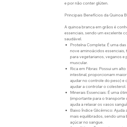
e por não conter glúten.
Principais Benefícios da Quinoa 
A quinoa branca em grãos é conhe
essenciais, sendo um excelente c
saudável.
Proteína Completa: É uma das 
nove aminoácidos essenciais, 
para vegetarianos, veganos e
muscular.
Rica em Fibras: Possui um alto 
intestinal, proporcionam maio
ajudar no controle do peso) e
ajudar a controlar o colesterol.
Minerais Essenciais: É uma óti
(importante para o transporte
ajuda a relaxar os vasos sanguí
Baixo Índice Glicêmico: Ajuda 
mais equilibrados, sendo uma
açúcar no sangue.