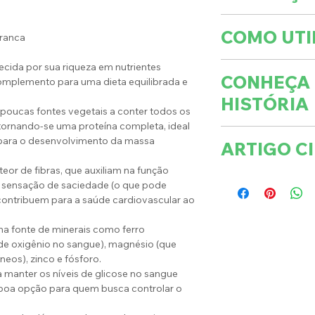
QUANTIDADE:
Ca
COMO UTI
Branca
NOME CIENTÍFIC
Não contém glút
cida por sua riqueza em nutrientes
Pode acompanhar f
Após aberta a e
CONHEÇA
omplemento para uma dieta equilibrada e
ingrediente de su
para melhor cons
HISTÓRIA
estar presente em
poucas fontes vegetais a conter todos os
bolos e tortas. O
tornando-se uma proteína completa, ideal
A Quinua Flocos 
o limite de três c
 para o desenvolvimento da massa
ARTIGO CI
quinoa orgânica 
máximo de 30 gra
planta nativa da 
Por fim a quinoa 
teor de fibras, que auxiliam na função
QUINUA
um grão consider
r sensação de saciedade (o que pode
pessoas que não 
 contribuem para a saúde cardiovascular ao
alimentação huma
porque a quinoa é
para a nossa nutr
ma fonte de minerais como ferro
desta possuir em
 de oxigênio no sangue), magnésio (que
alto valor biológ
neos), zinco e fósforo.
aminoácidos essen
a manter os níveis de glicose no sangue
também fibras qu
 boa opção para quem busca controlar o
do intestino, min