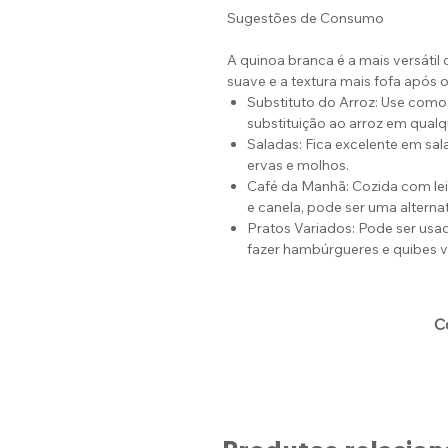
Sugestões de Consumo
A quinoa branca é a mais versátil
suave e a textura mais fofa após 
Substituto do Arroz: Use com
substituição ao arroz em qualq
Saladas: Fica excelente em sal
ervas e molhos.
Café da Manhã: Cozida com leit
e canela, pode ser uma alternat
Pratos Variados: Pode ser usad
fazer hambúrgueres e quibes v
C