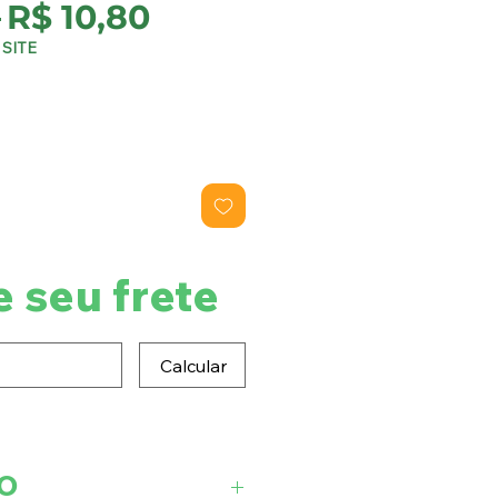
Preço
Preço
 
R$ 10,80
normal
promocional
SITE
e seu frete
Calcular
O