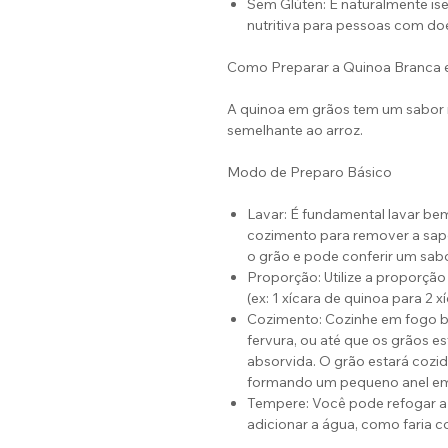
Sem Glúten: É naturalmente ise
nutritiva para pessoas com doe
Como Preparar a Quinoa Branca
A quinoa em grãos tem um sabor 
semelhante ao arroz.
Modo de Preparo Básico
Lavar: É fundamental lavar be
cozimento para remover a sapo
o grão e pode conferir um sab
Proporção: Utilize a proporção
(ex: 1 xícara de quinoa para 2 x
Cozimento: Cozinhe em fogo ba
fervura, ou até que os grãos e
absorvida. O grão estará cozi
formando um pequeno anel em 
Tempere: Você pode refogar a
adicionar a água, como faria co