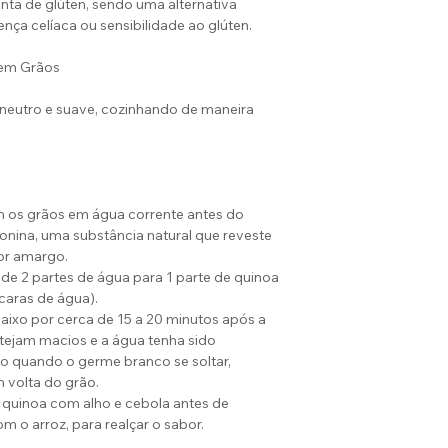
nta de glúten, sendo uma alternativa
potássio e mangan
nça celíaca ou sensibilidade ao glúten.
B1, B2, B3, e ácid
 em Grãos
A inclusão de qui
crianças é bastan
neutro e suave, cozinhando de maneira
contém lisina, u
desenvolvimento d
reflexos, memória
m os grãos em água corrente antes do
nina, uma substância natural que reveste
or amargo.
 de 2 partes de água para 1 parte de quinoa
ícaras de água).
ixo por cerca de 15 a 20 minutos após a
stejam macios e a água tenha sido
do quando o germe branco se soltar,
volta do grão.
 quinoa com alho e cebola antes de
m o arroz, para realçar o sabor.