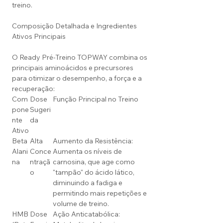
treino.
Composição Detalhada e Ingredientes
Ativos Principais
O Ready Pré-Treino TOPWAY combina os
principais aminoácidos e precursores
para otimizar o desempenho, a força e a
recuperação:
Com
Dose
Função Principal no Treino
pone
Sugeri
nte
da
Ativo
Beta
Alta
Aumento da Resistência:
Alani
Conce
Aumenta os níveis de
na
ntraçã
carnosina, que age como
o
"tampão" do ácido lático,
diminuindo a fadiga e
permitindo mais repetições e
volume de treino.
HMB
Dose
Ação Anticatabólica: