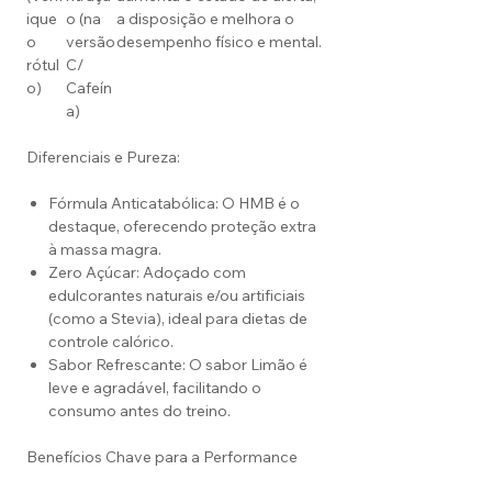
ique
o (na
a disposição e melhora o
o
versão
desempenho físico e mental.
rótul
C/
o)
Cafeín
a)
Diferenciais e Pureza:
Fórmula Anticatabólica: O HMB é o
destaque, oferecendo proteção extra
à massa magra.
Zero Açúcar: Adoçado com
edulcorantes naturais e/ou artificiais
(como a Stevia), ideal para dietas de
controle calórico.
Sabor Refrescante: O sabor Limão é
leve e agradável, facilitando o
consumo antes do treino.
Benefícios Chave para a Performance