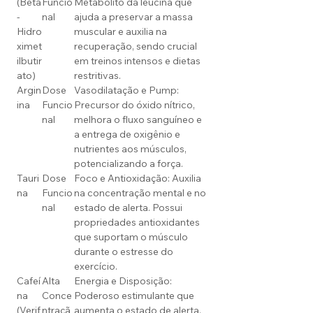
(Beta
Funcio
Metabolito da leucina que
-
nal
ajuda a preservar a massa
Hidro
muscular e auxilia na
ximet
recuperação, sendo crucial
ilbutir
em treinos intensos e dietas
ato)
restritivas.
Argin
Dose
Vasodilatação e Pump:
ina
Funcio
Precursor do óxido nítrico,
nal
melhora o fluxo sanguíneo e
a entrega de oxigênio e
nutrientes aos músculos,
potencializando a força.
Tauri
Dose
Foco e Antioxidação: Auxilia
na
Funcio
na concentração mental e no
nal
estado de alerta. Possui
propriedades antioxidantes
que suportam o músculo
durante o estresse do
exercício.
Cafeí
Alta
Energia e Disposição:
na
Conce
Poderoso estimulante que
(Verif
ntraçã
aumenta o estado de alerta,