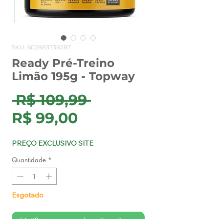
SKU: 602883738287
Ready Pré-Treino
Limão 195g - Topway
Preço
 R$ 109,99 
Preço
normal
R$ 99,00
promocional
PREÇO EXCLUSIVO SITE
Quantidade
*
Esgotado