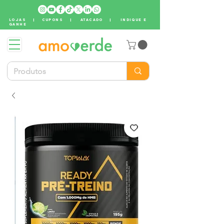
LOJAS
|
CUPONS
|
ATACADO
|
INDIQUE E
GANHE