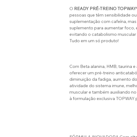
O
READY PRÉ-TREINO TOPWAY®️
pessoas que têm sensibilidade ou
suplementação com cafeína, mas
suplemento para aumentar foco, e
evitando o catabolismo muscular
Tudo em um só produto!
Com Beta alanina, HMB, taurina e
oferecer um pré-treino anticataból
diminuição da fadiga, aumento do
atividade do sistema imune, melh
muscular e também auxiliando n
à formulação exclusiva TOPWAY p