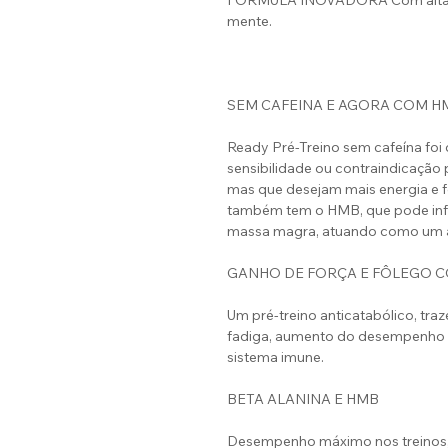
FÓRMULA INOVADORA Com alta pe
mente.
SEM CAFEINA E AGORA COM H
Ready Pré-Treino sem cafeína foi
sensibilidade ou contraindicação
mas que desejam mais energia e 
também tem o HMB, que pode infl
massa magra, atuando como um a
GANHO DE FORÇA E FÔLEGO C
Um pré-treino anticatabólico, tra
fadiga, aumento do desempenho fí
sistema imune.
BETA ALANINA E HMB
Desempenho máximo nos treinos, d