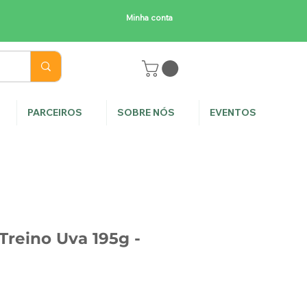
Minha conta
E
PARCEIROS
SOBRE NÓS
EVENTOS
Treino Uva 195g -