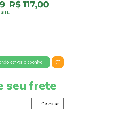
Preço
Preço
9 
R$ 117,00
normal
promocional
SITE
ndo estiver disponível
e seu frete
Calcular