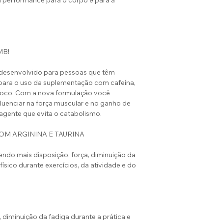
rformance para o corpo e para a
MB!
 desenvolvido para pessoas que têm
 para o uso da suplementação com cafeína,
foco. Com a nova formulação você
uenciar na força muscular e no ganho de
gente que evita o catabolismo.
OM ARGININA E TAURINA
zendo mais disposição, força, diminuição da
sico durante exercícios, da atividade e do
iminuição da fadiga durante a prática e