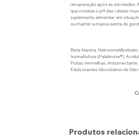
recuperação após as atividades. A
que modula o pH das células mus
suplemento alimentar, em situaçõ
ou manter a massa isenta de gor
Beta Alanina, Hidroximetilbutirato
Isomaltulose (Palatinose®), Acidu
Frutas Vermelhas, Antiumectante D
Edulcorantes Glicosídeos de St
C
Produtos relacio