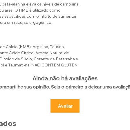
 beta-alanina eleva os níveis de carnosina,
culares. O HMB é utilizado como
es específicas com o intuito de aumentar
dura um recurso ergogênico.
 de Cálcio (HMB), Arginina, Taurina,
lante Ácido Cítrico, Aroma Natural de
ióxido de Silício, Corante de Beterraba e
eviol e Taumati-na. NÃO CONTÉM GLÚTEN
Ainda não há avaliações
ompartilhe sua opinião. Seja o primeiro a deixar uma avaliaçã
Avaliar
nados