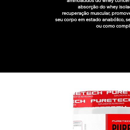
aminoácidos do whey concent
absorção do whey isolad
recuperação muscular, promove
seu corpo em estado anabólico, se
ou como comple