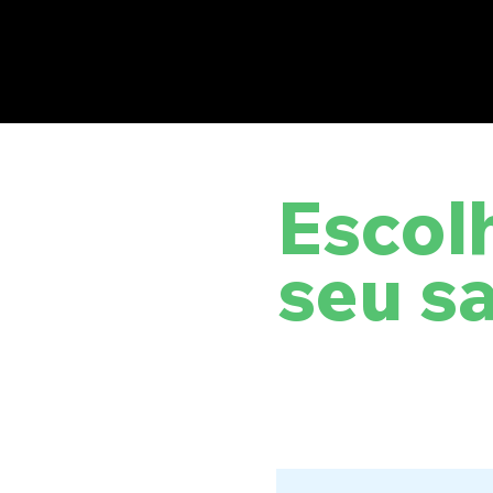
Escol
seu s