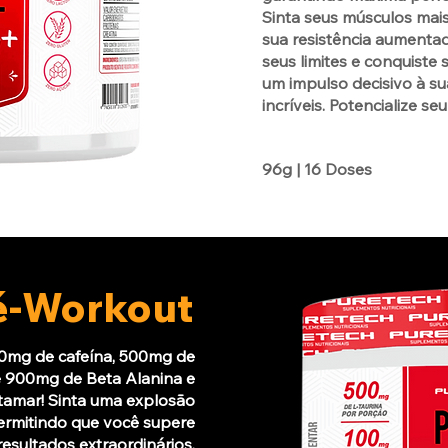
Sinta seus músculos mai
sua resistência aumenta
seus limites e conquiste
um impulso decisivo à sua
incríveis. Potencialize se
96g | 16 Doses
é-Workout
0mg de cafeína, 500mg de
e 900mg de Beta Alanina e
tamar! Sinta uma explosão
 permitindo que você supere
resultados extraordinários.