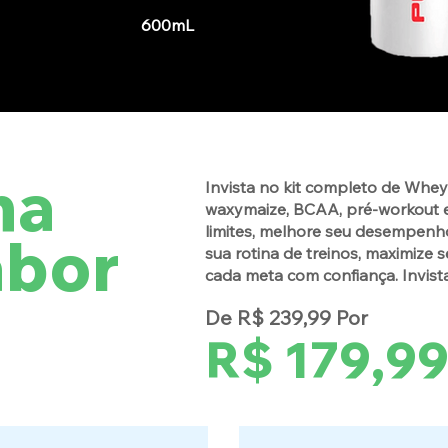
600mL
ha
Invista no kit completo de Whe
waxymaize, BCAA, pré-workout e
limites, melhore seu desempenho
abor
sua rotina de treinos, maximize 
cada meta com confiança. Invist
De R$ 239,99 Por
R$ 179,9