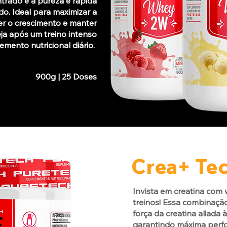
rado e a pureza e rápida
o. Ideal para maximizar a
r o crescimento e manter
ja após um treino intenso
mento nutricional diário.
900g | 25 Doses
Crea+ Te
Invista em creatina com
treinos! Essa combinaçã
força da creatina aliada
garantindo máxima perfo