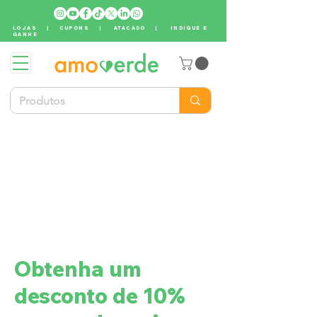
LOJAS
|
CUPONS
|
ATACADO
|
INDIQUE E
GANHE
Obtenha um
desconto de 10%