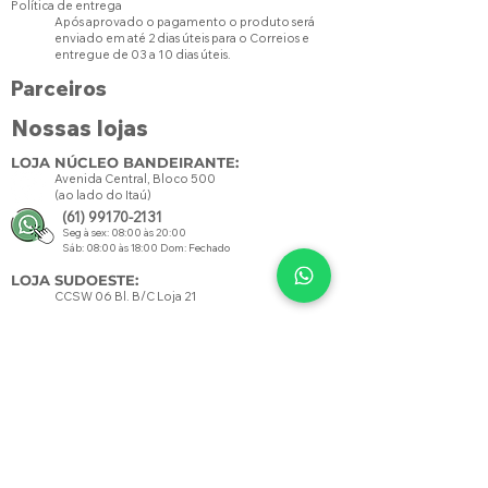
Política de entrega
Após aprovado o pagamento o produto será
enviado em até 2 dias úteis para o Correios e
entregue de 03 a 10 dias úteis.
Parceiros
Nossas lojas
LOJA NÚCLEO BANDEIRANTE:
Avenida Central, Bloco 500
(ao lado do Itaú)
(61) 99170-2131
Seg à sex: 08:00 às 20:00
Sáb: 08:00 às 18:00 Dom: Fechado
LOJA SUDOESTE:
CCSW 06 Bl. B/C Loja 21
Seg à sex: 08:00 às 21:00
Sáb: 08:00 às 18:00 Dom: Fechado
Contato
SAC:
amoverde.eco@gmail.com
FORMAS DE PAGAMENTO