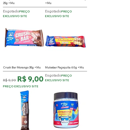
25g +Mu
+Mu
Esgotado
Esgotado
PREÇO
PREÇO
EXCLUSIVO SITE
EXCLUSIVO SITE
Crush Bar Morango 35g +Mu
Mukebar Paçoquita 60g +Mu
Esgotado
PREÇO
Preço normal
Preço promocional
R$ 9,00
R$ 9,99
EXCLUSIVO SITE
PREÇO EXCLUSIVO SITE