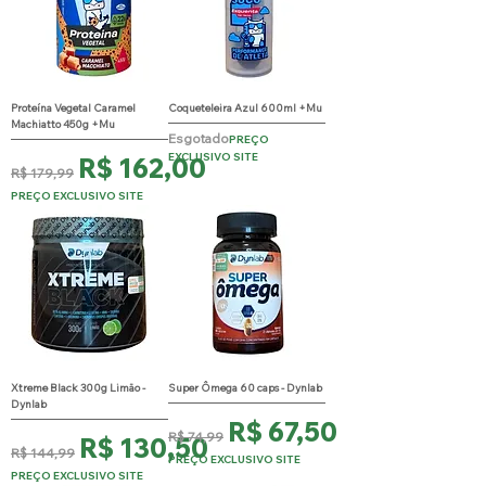
Proteína Vegetal Caramel
Coqueteleira Azul 600ml +Mu
Machiatto 450g +Mu
Esgotado
PREÇO
EXCLUSIVO SITE
Preço normal
Preço promocional
R$ 162,00
R$ 179,99
PREÇO EXCLUSIVO SITE
Xtreme Black 300g Limão -
Super Ômega 60 caps - Dynlab
Dynlab
Preço normal
Preço promocional
R$ 67,50
R$ 74,99
Preço normal
Preço promocional
R$ 130,50
R$ 144,99
PREÇO EXCLUSIVO SITE
PREÇO EXCLUSIVO SITE