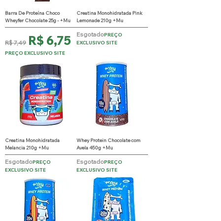
Barra De Proteína Choco
Creatina Monohidratada Pink
Wheyfer Chocolate 25g - +Mu
Lemonade 210g +Mu
Esgotado
PREÇO
Preço normal
Preço promocional
R$ 6,75
R$ 7,49
EXCLUSIVO SITE
PREÇO EXCLUSIVO SITE
Creatina Monohidratada
Whey Protein Chocolate com
Melancia 210g +Mu
Avela 450g +Mu
Esgotado
Esgotado
PREÇO
PREÇO
EXCLUSIVO SITE
EXCLUSIVO SITE