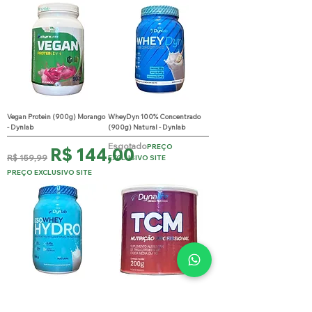
Vegan Protein (900g) Morango
WheyDyn 100% Concentrado
- Dynlab
(900g) Natural - Dynlab
Esgotado
PREÇO
Preço normal
Preço promocional
R$ 144,00
R$ 159,99
EXCLUSIVO SITE
PREÇO EXCLUSIVO SITE
Iso Whey Hidro (900g) Neutro -
TCM (200g) - Dynlab
Dynlab