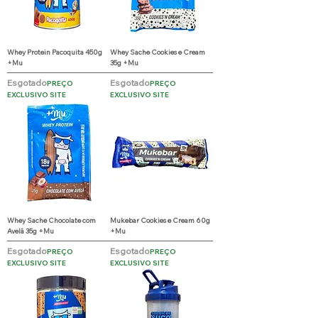
Whey Protein Pacoquita 450g
Whey Sache Cookies e Cream
+Mu
35g +Mu
Esgotado
Esgotado
PREÇO
PREÇO
EXCLUSIVO SITE
EXCLUSIVO SITE
Whey Sache Chocolate com
Mukebar Cookies e Cream 60g
Avelã 35g +Mu
+Mu
Esgotado
Esgotado
PREÇO
PREÇO
EXCLUSIVO SITE
EXCLUSIVO SITE