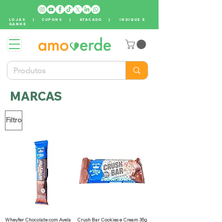
LOJAS
|
CUPONS
|
ATACADO
|
INDIQUE E
GANHE
MARCAS
Filtro
Wheyfer Chocolate com Avela
Crush Bar Cookies e Cream 35g