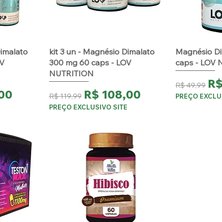
Dimalato
kit 3 un - Magnésio Dimalato
Magnésio Di
OV
300 mg 60 caps - LOV
caps - LOV
NUTRITION
Preço n
Pr
R$
R$ 49,99
promocional
Preço normal
Preço promocional
,00
R$ 108,00
R$ 119,99
PREÇO EXCLU
E
PREÇO EXCLUSIVO SITE