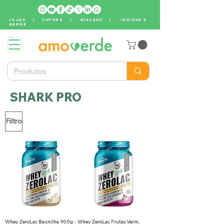
LOJAS
|
CUPONS
|
ATACADO
|
INDIQUE E
GANHE
SHARK PRO
Filtro
Whey ZeroLac Baunilha 900g -
Whey ZeroLac Frutas Verm.