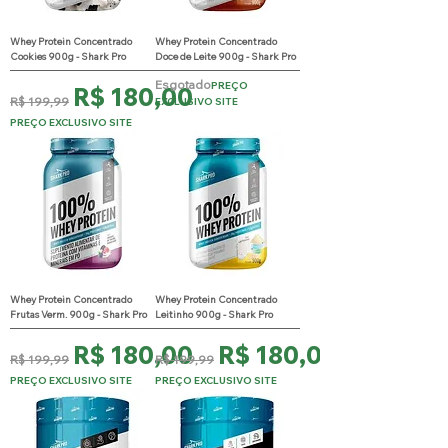
Whey Protein Concentrado
Whey Protein Concentrado
Cookies 900g - Shark Pro
Doce de Leite 900g - Shark Pro
Esgotado
PREÇO
Preço normal
Preço promocional
R$ 180,00
R$ 199,99
EXCLUSIVO SITE
PREÇO EXCLUSIVO SITE
Whey Protein Concentrado
Whey Protein Concentrado
Frutas Verm. 900g - Shark Pro
Leitinho 900g - Shark Pro
Preço normal
Preço promocional
Preço normal
Preço promocional
R$ 180,00
R$ 180,00
R$ 199,99
R$ 199,99
PREÇO EXCLUSIVO SITE
PREÇO EXCLUSIVO SITE