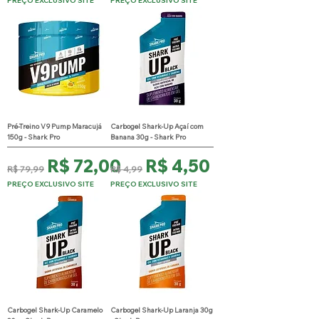
PREÇO EXCLUSIVO SITE
PREÇO EXCLUSIVO SITE
Pré-Treino V9 Pump Maracujá
Carbogel Shark-Up Açaí com
150g - Shark Pro
Banana 30g - Shark Pro
Preço normal
Preço promocional
Preço normal
Preço promocional
R$ 72,00
R$ 4,50
R$ 79,99
R$ 4,99
PREÇO EXCLUSIVO SITE
PREÇO EXCLUSIVO SITE
Carbogel Shark-Up Caramelo
Carbogel Shark-Up Laranja 30g