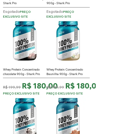
Shark Pro
900g - Shark Pro
Esgotado
Esgotado
PREÇO
PREÇO
EXCLUSIVO SITE
EXCLUSIVO SITE
Whey Protein Concentrado
Whey Protein Concentrado
chocolate 900g - Shark Pro
Baunilha 900g - Shark Pro
Preço normal
Preço promocional
Preço normal
Preço promocional
R$ 180,00
R$ 180,00
R$ 199,99
R$ 199,99
PREÇO EXCLUSIVO SITE
PREÇO EXCLUSIVO SITE