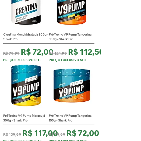
Creatina Monohidratada 300g -
Pré-Treino V9 Pump Tangerina
Shark Pro
300g - Shark Pro
Preço normal
Preço promocional
Preço normal
Preço promocional
R$ 72,00
R$ 112,50
R$ 79,99
R$ 124,99
PREÇO EXCLUSIVO SITE
PREÇO EXCLUSIVO SITE
Pré-Treino V9 Pump Maracujá
Pré-Treino V9 Pump Tangerina
300g - Shark Pro
150g - Shark Pro
Preço normal
Preço promocional
Preço normal
Preço promocional
R$ 117,00
R$ 72,00
R$ 129,99
R$ 79,99