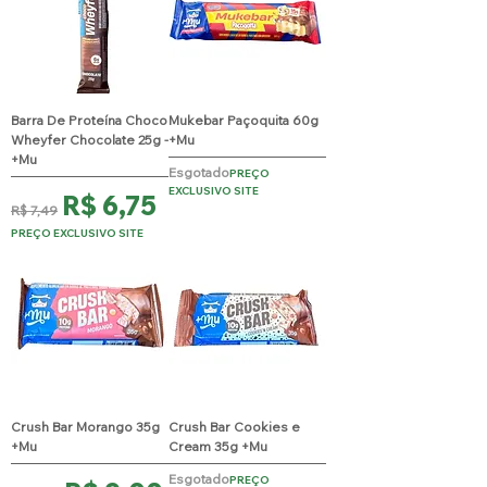
Barra De Proteína Choco
Mukebar Paçoquita 60g
Wheyfer Chocolate 25g -
+Mu
+Mu
Esgotado
PREÇO
EXCLUSIVO SITE
Preço normal
Preço promocional
R$ 6,75
R$ 7,49
PREÇO EXCLUSIVO SITE
Crush Bar Morango 35g
Crush Bar Cookies e
+Mu
Cream 35g +Mu
Esgotado
PREÇO