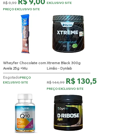
Preço normal
Preço promocional
R$ 9,00
R$ 9,99
EXCLUSIVO SITE
PREÇO EXCLUSIVO SITE
Wheyfer Chocolate com
Xtreme Black 300g
Avela 25g +Mu
Limão - Dynlab
Esgotado
PREÇO
Preço normal
Preço promocional
R$ 130,50
R$ 144,99
EXCLUSIVO SITE
PREÇO EXCLUSIVO SITE