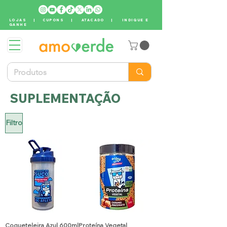
LOJAS
|
CUPONS
|
ATACADO
|
INDIQUE E
GANHE
SUPLEMENTAÇÃO
Filtro
Coqueteleira Azul 600ml
Proteína Vegetal