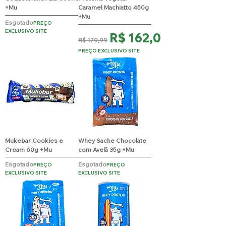
+Mu
Caramel Machiatto 450g
+Mu
Esgotado
PREÇO
EXCLUSIVO SITE
Preço normal
Preço promocional
R$ 162,00
R$ 179,99
PREÇO EXCLUSIVO SITE
Mukebar Cookies e
Whey Sache Chocolate
Cream 60g +Mu
com Avelã 35g +Mu
Esgotado
Esgotado
PREÇO
PREÇO
EXCLUSIVO SITE
EXCLUSIVO SITE