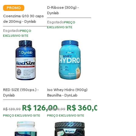
D-Ribose (300g) -
PROMO
Dynlab
Coenzima Q10 30 caps
de 200mg - Dynlab
Esgotado
PREÇO
EXCLUSIVO SITE
Esgotado
PREÇO
EXCLUSIVO SITE
RED SIZE (150cps.) -
Iso Whey Hidro (900g)
Dynlab
Baunilha - DynLab
Preço normal
Preço promocional
Preço normal
Preço promocional
R$ 126,00
R$ 360,00
R$ 139,99
R$ 399,99
PREÇO EXCLUSIVO SITE
PREÇO EXCLUSIVO SITE