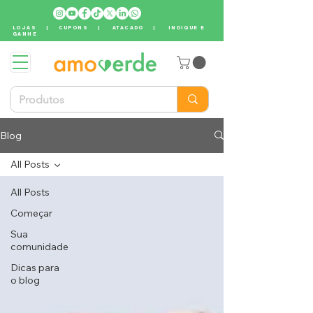
LOJAS
|
CUPONS
|
ATACADO
|
INDIQUE E
GANHE
Blog
All Posts
All Posts
Começar
Sua
comunidade
Dicas para
o blog