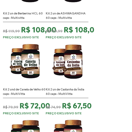
Kit 2 un de Berberina HCL 60
Kit 2 un de ASHWAGANDHA
caps - Multivitta
60 caps - Multivitta
Preço normal
Preço promocional
Preço normal
Preço promocional
R$ 108,00
R$ 108,00
R$ 119,99
R$ 119,99
PREÇO EXCLUSIVO SITE
PREÇO EXCLUSIVO SITE
Kit 2 und de Canela de Velho 60
Kit 2 un de Castanha da Índia
caps - MultiVitta
60 caps - MultiVitta
Preço normal
Preço promocional
Preço normal
Preço promocional
R$ 72,00
R$ 67,50
R$ 79,99
R$ 74,99
PREÇO EXCLUSIVO SITE
PREÇO EXCLUSIVO SITE