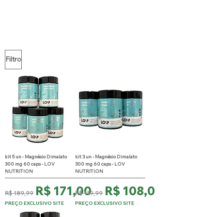
Filtro
kit 5 un - Magnésio Dimalato
kit 3 un - Magnésio Dimalato
300 mg 60 caps - LOV
300 mg 60 caps - LOV
NUTRITION
NUTRITION
Preço normal
Preço promocional
Preço normal
Preço promocional
R$ 171,00
R$ 108,00
R$ 189,99
R$ 119,99
PREÇO EXCLUSIVO SITE
PREÇO EXCLUSIVO SITE