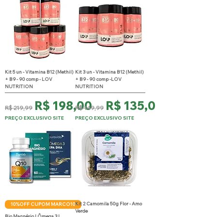
Kit 5 un - Vitamina B12 (Methil)
Kit 3 un - Vitamina B12 (Methil)
+ B9 - 90 comp - LOV
+ B9 - 90 comp -LOV
NUTRITION
NUTRITION
Preço normal
Preço promocional
Preço normal
Preço promocional
R$ 198,00
R$ 135,00
R$ 219,99
R$ 149,99
PREÇO EXCLUSIVO SITE
PREÇO EXCLUSIVO SITE
Kit 2 Camomila 50g Flor - Amo
10%OFF CUPOM MARCO10
Verde
Bio Magnésio | Ômega 3 |