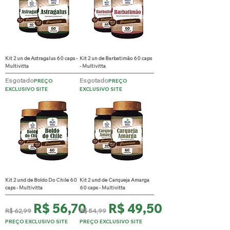
Kit 2 un de Astragalus 60 caps -
Kit 2 un de Barbatimão 60 caps
Multivitta
- Multivitta
Esgotado
Esgotado
PREÇO
PREÇO
EXCLUSIVO SITE
EXCLUSIVO SITE
Kit 2 und de Boldo Do Chile 60
Kit 2 und de Carqueja Amarga
caps - Multivitta
60 caps - Multivitta
Preço normal
Preço promocional
Preço normal
Preço promocional
R$ 56,70
R$ 49,50
R$ 62,99
R$ 54,99
PREÇO EXCLUSIVO SITE
PREÇO EXCLUSIVO SITE