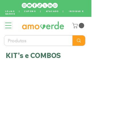
LOJAS
|
CUPONS
|
ATACADO
|
INDIQUE E
GANHE
KIT's e COMBOS