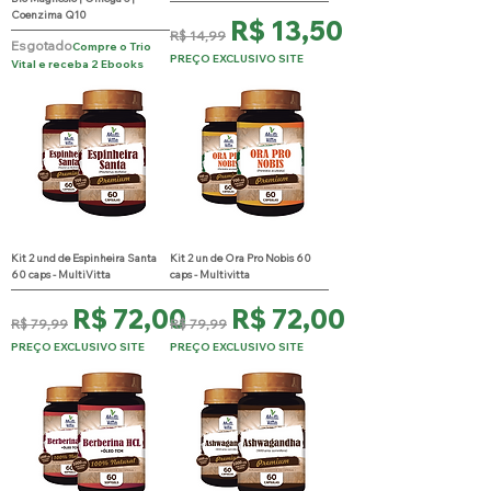
Coenzima Q10
Preço normal
Preço promocional
R$ 13,50
R$ 14,99
Esgotado
Compre o Trio
PREÇO EXCLUSIVO SITE
Vital e receba 2 Ebooks
Kit 2 und de Espinheira Santa
Kit 2 un de Ora Pro Nobis 60
60 caps - MultiVitta
caps - Multivitta
Preço normal
Preço promocional
Preço normal
Preço promocional
R$ 72,00
R$ 72,00
R$ 79,99
R$ 79,99
PREÇO EXCLUSIVO SITE
PREÇO EXCLUSIVO SITE