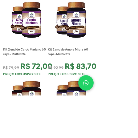
Kit 2 und de Cardo Mariano 60
Kit 2 und de Amora Miura 60
caps - Multivitta
caps - Multivitta
Preço normal
Preço promocional
Preço normal
Preço promocional
R$ 72,00
R$ 83,70
R$ 79,99
R$ 92,99
PREÇO EXCLUSIVO SITE
PREÇO EXCLUSIVO SITE
Kit 2 Und de Castanha da India
Kit 2 Und de Ácido Alfa Lipóico
+Ham+ Ginkgo B. 60 caps -
60 caps - Multivitta
Multivitta