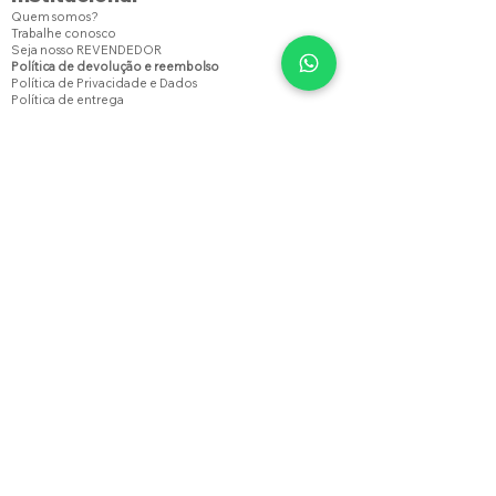
Quem somos?
Trabalhe conosco
Seja nosso REVENDEDOR
Política de devolução e reembolso
Política de Privacidade e Dados
Política de entrega
Após aprovado o pagamento o produto será
enviado em até 2 dias úteis para o Correios e
entregue de 03 a 10 dias úteis.
Parceiros
Nossas lojas
LOJA NÚCLEO BANDEIRANTE:
Avenida Central, Bloco 500
(ao lado do Itaú)
(61) 99170-2131
Seg à sex: 08:00 às 20:00
Sáb: 08:00 às 18:00 Dom: Fechado
LOJA SUDOESTE:
CCSW 06 Bl. B/C Loja 21
Seg à sex: 08:00 às 21:00
Sáb: 08:00 às 18:00 Dom: Fechado