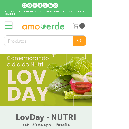
LOJAS
|
CUPONS
|
ATACADO
|
INDIQUE E
GANHE
LovDay - NUTRI
sáb., 30 de ago.
  |  
Brasília