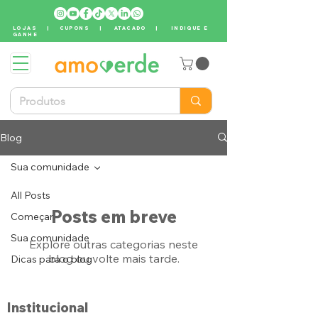
LOJAS
|
CUPONS
|
ATACADO
|
INDIQUE E
GANHE
Blog
Sua comunidade
All Posts
Posts em breve
Começar
Sua comunidade
Explore outras categorias neste
blog ou volte mais tarde.
Dicas para o blog
Institucional