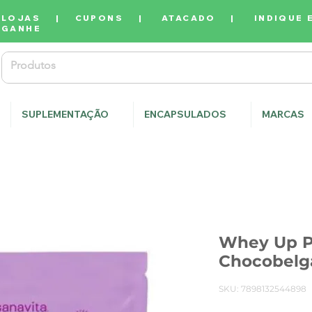
LOJAS
|
CUPONS
|
ATACADO
|
INDIQUE 
GANHE
SUPLEMENTAÇÃO
ENCAPSULADOS
MARCAS
Whey Up P
Chocobelga
SKU: 7898132544898