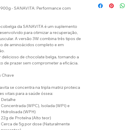
 900g - SANAVITA: Performance com
ocobelga da SANAVITA é um suplemento
 desenvolvido para otimizar a recuperação,
cular. A versão 3W combina três tipos de
uxo de aminoácidos completo e em
ão.
delicioso de chocolate belga, tornando a
 de prazer sem comprometer a eficácia.
s Chave
ita se concentra na tripla matriz proteica
s vitais para a saúde óssea:
Detalhe
Concentrada (WPC), Isolada (WPI) e
Hidrolisada (WPH)
22g de Proteína (Alto teor)
Cerca de 5g por dose (Naturalmente