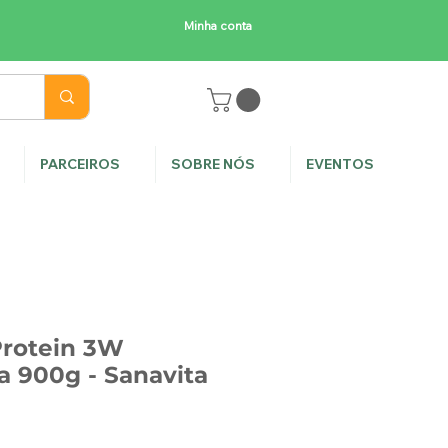
Minha conta
E
PARCEIROS
SOBRE NÓS
EVENTOS
rotein 3W
 900g - Sanavita