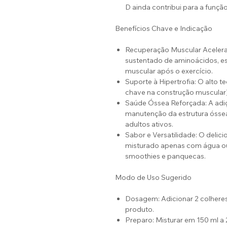
D ainda contribui para a funçã
Benefícios Chave e Indicação
Recuperação Muscular Acelerad
sustentado de aminoácidos, es
muscular após o exercício.
Suporte à Hipertrofia: O alto 
chave na construção muscular)
Saúde Óssea Reforçada: A adiçã
manutenção da estrutura óssea
adultos ativos.
Sabor e Versatilidade: O delic
misturado apenas com água ou
smoothies e panquecas.
Modo de Uso Sugerido
Dosagem: Adicionar 2 colhere
produto.
Preparo: Misturar em 150 ml a