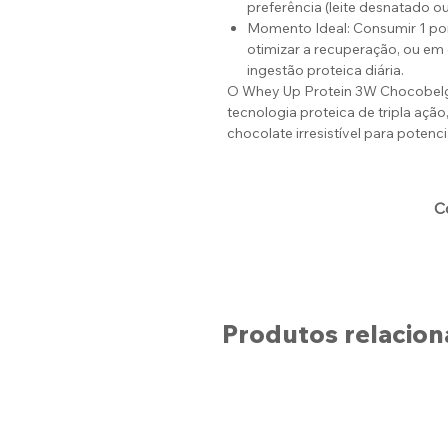
preferência (leite desnatado ou
Momento Ideal: Consumir 1 por
otimizar a recuperação, ou em
ingestão proteica diária.
O Whey Up Protein 3W Chocobelg
tecnologia proteica de tripla açã
chocolate irresistível para potenci
C
Produtos relacio