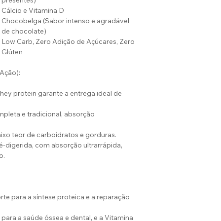
presentes)
Cálcio e Vitamina D
Chocobelga (Sabor intenso e agradável
de chocolate)
Low Carb, Zero Adição de Açúcares, Zero
Glúten
 Ação):
ey protein garante a entrega ideal de
leta e tradicional, absorção
aixo teor de carboidratos e gorduras.
é-digerida, com absorção ultrarrápida,
o.
rte para a síntese proteica e a reparação
 para a saúde óssea e dental, e a Vitamina