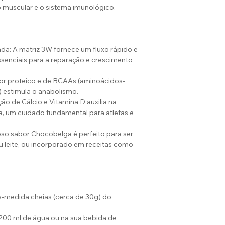
o muscular e o sistema imunológico.
a: A matriz 3W fornece um fluxo rápido e
senciais para a reparação e crescimento
teor proteico e de BCAAs (aminoácidos-
 estimula o anabolismo.
o de Cálcio e Vitamina D auxilia na
, um cuidado fundamental para atletas e
ioso sabor Chocobelga é perfeito para ser
 leite, ou incorporado em receitas como
s-medida cheias (cerca de 30g) do
 200 ml de água ou na sua bebida de