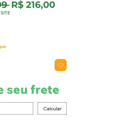
Preço
Preço
99 
R$ 216,00
normal
promocional
SITE
que
e seu frete
Calcular