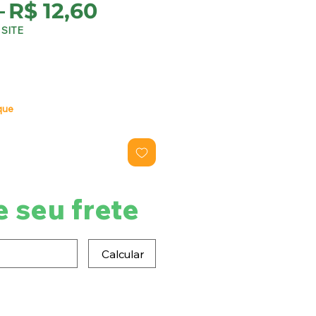
Preço
Preço
 
R$ 12,60
normal
promocional
SITE
que
e seu frete
Calcular