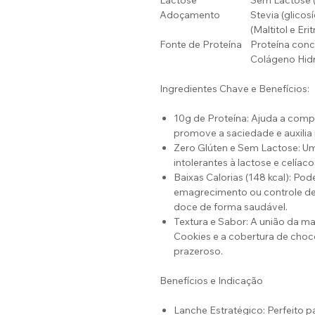
Lactose
Sem Lactose (U
Adoçamento
Stevia (glicos
(Maltitol e Eritr
Fonte de Proteína
Proteína conce
Colágeno Hidr
Ingredientes Chave e Benefícios:
10g de Proteína: Ajuda a compl
promove a saciedade e auxili
Zero Glúten e Sem Lactose: Um
intolerantes à lactose e celíac
Baixas Calorias (148 kcal): Pod
emagrecimento ou controle de
doce de forma saudável.
Textura e Sabor: A união da m
Cookies e a cobertura de cho
prazeroso.
Benefícios e Indicação
Lanche Estratégico: Perfeito p