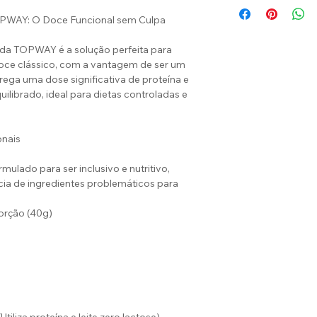
TOPWAY: O Doce Funcional sem Culpa
 da TOPWAY é a solução perfeita para
oce clássico, com a vantagem de ser um
trega uma dose significativa de proteína e
uilibrado, ideal para dietas controladas e
onais
mulado para ser inclusivo e nutritivo,
cia de ingredientes problemáticos para
orção (40g)