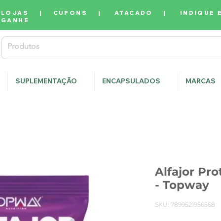
LOJAS
|
CUPONS
|
ATACADO
|
INDIQUE 
GANHE
SUPLEMENTAÇÃO
ENCAPSULADOS
MARCAS
Alfajor Pr
- Topway
SKU: 7899521956568