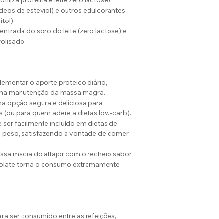
tiliza proteína e leite zero lactose)
ídeos de esteviol) e outros edulcorantes
itol).
ntrada do soro do leite (zero lactose) e
olisado.
ementar o aporte proteico diário,
a na manutenção da massa magra.
a opção segura e deliciosa para
os (ou para quem adere a dietas low-carb).
e ser facilmente incluído em dietas de
 peso, satisfazendo a vontade de comer
assa macia do alfajor com o recheio sabor
colate torna o consumo extremamente
ara ser consumido entre as refeições,