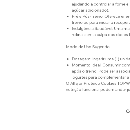
ajudando a controlar a fome e a
açúcar adicionado).
Pré e Pós-Treino: Oferece ener
treino ou para iniciar a recupe
Indulgência Saudável: Uma mane
rotina, sem a culpa dos doces t
Modo de Uso Sugerido
Dosagem: Ingerir uma (1) unida
Momento Ideal: Consumir como 
após o treino. Pode ser associ
iogurtes para complementar a 
O Alfajor Proteico Cookies TOPWA
nutrição funcional podem andar ju
C