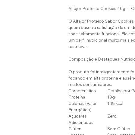
Alfajor Proteico Cookies 40g - 
O Alfajor Proteico Sabor Cookies
quem busca a satisfação de um d
snack altamente funcional. Ele en
um perfil nutricional muito mais eq
restritivas.
Composição e Destaques Nutrici
O produto foi inteligentemente for
focando em alta proteína e ausên
muitos consumidores.
Característica
Detalhe por P
Proteína
10g
Calorias (Valor
148 kcal
Energético)
Açúcares
Zero
Adicionados
Glúten
Sem Glúten