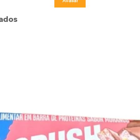
Avaliar
nados