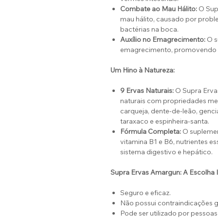
Combate ao Mau Hálito:
O Supr
mau hálito, causado por proble
bactérias na boca.
Auxílio no Emagrecimento:
O s
emagrecimento, promovendo a
Um Hino à Natureza:
9 Ervas Naturais:
O Supra Erva
naturais com propriedades me
carqueja, dente-de-leão, genci
taraxaco e espinheira-santa.
Fórmula Completa:
O suplemen
vitamina B1 e B6, nutrientes 
sistema digestivo e hepático.
Supra Ervas Amargun: A Escolha I
Seguro e eficaz.
Não possui contraindicações g
Pode ser utilizado por pessoas