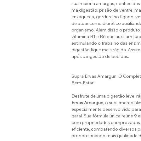
sua maioria amargas, conhecidas po
má digestão, prisão de ventre, mau
enxaqueca, gordura no fígado, ves
de atuar como diurético auxilian
organismo. Além disso o produto
vitamina B1 e B6 que auxiliam fun
estimulando o trabalho das enzim
digestão fique mais rápida. Assim
após a ingestão de bebidas.
Supra Ervas Amargun: O Complet
Bem-Estar!
Desfrute de uma digestão leve, r
Ervas Amargun
, o suplemento al
especialmente desenvolvido para 
geral. Sua fórmula única reúne 9 
com propriedades comprovadas p
eficiente, combatendo diversos p
proporcionando mais qualidade d