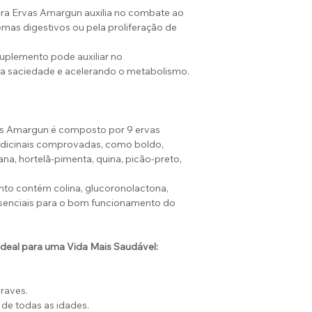
a Ervas Amargun auxilia no combate ao
mas digestivos ou pela proliferação de
uplemento pode auxiliar no
 saciedade e acelerando o metabolismo.
s Amargun é composto por 9 ervas
dicinais comprovadas, como boldo,
ana, hortelã-pimenta, quina, picão-preto,
to contém colina, glucoronolactona,
essenciais para o bom funcionamento do
deal para uma Vida Mais Saudável:
raves.
 de todas as idades.