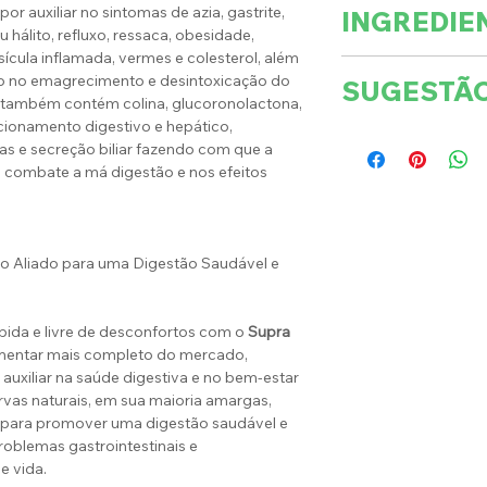
r auxiliar no sintomas de azia, gastrite,
INGREDIE
 hálito, refluxo, ressaca, obesidade,
ícula inflamada, vermes e colesterol, além
Água potável, bita
do no emagrecimento e desintoxicação do
SUGESTÃ
glucoronolactona
 também contém colina, glucoronolactona,
B1(Tiamina), vitam
cionamento digestivo e hepático,
Agite o frasco e 
naturais de boldo,
as e secreção biliar fazendo com que a
(três) vezes ao di
, combate a má digestão e nos efeitos
alcachofra, berinje
preferir dilua co
roxo e erva amarg
estabilizante go
Crianças, gestante
sorbato de potáss
o Aliado para uma Digestão Saudável e
portadores de enf
CONTÉM GLÚTEN
médico antes de 
recomendado o c
ápida e livre de desconfortos com o
Supra
alcoólica.
imentar mais completo do mercado,
auxiliar na saúde digestiva e no bem-estar
ervas naturais, em sua maioria amargas,
ara promover uma digestão saudável e
roblemas gastrointestinais e
e vida.