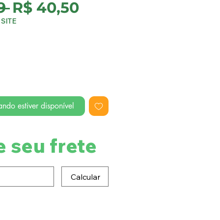
Preço
Preço
9 
R$ 40,50
normal
promocional
SITE
ndo estiver disponível
e seu frete
Calcular