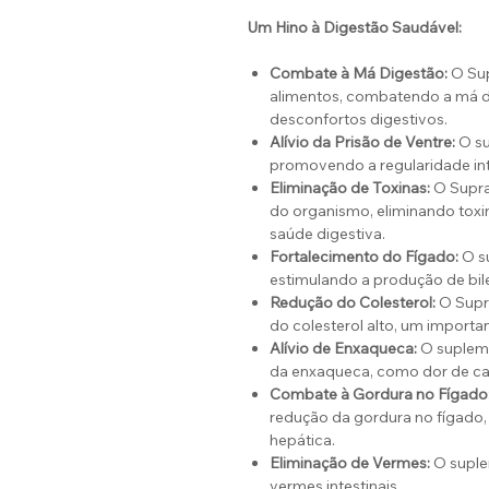
Um Hino à Digestão Saudável:
Combate à Má Digestão:
O Sup
alimentos, combatendo a má dig
desconfortos digestivos.
Alívio da Prisão de Ventre:
O su
promovendo a regularidade int
Eliminação de Toxinas:
O Supra
do organismo, eliminando toxi
saúde digestiva.
Fortalecimento do Fígado:
O su
estimulando a produção de bil
Redução do Colesterol:
O Supr
do colesterol alto, um importa
Alívio de Enxaqueca:
O supleme
da enxaqueca, como dor de ca
Combate à Gordura no Fígado
redução da gordura no fígado
hepática.
Eliminação de Vermes:
O suple
vermes intestinais.