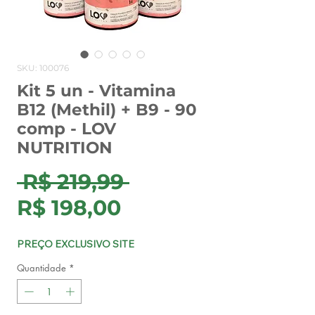
SKU: 100076
Kit 5 un - Vitamina
B12 (Methil) + B9 - 90
comp - LOV
NUTRITION
Preço
 R$ 219,99 
Preço
normal
R$ 198,00
promocional
PREÇO EXCLUSIVO SITE
Quantidade
*