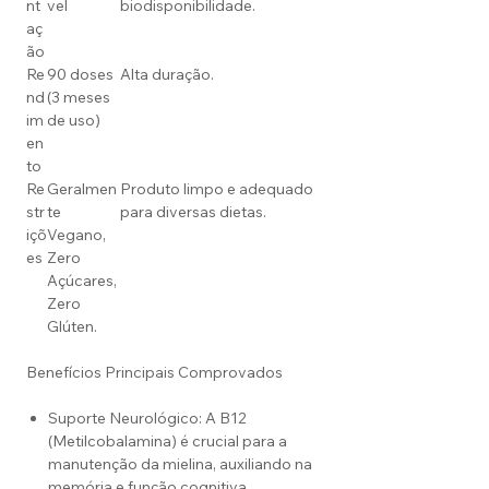
nt
vel
biodisponibilidade.
aç
ão
Re
90 doses
Alta duração.
nd
(3 meses
im
de uso)
en
to
Re
Geralmen
Produto limpo e adequado
str
te
para diversas dietas.
içõ
Vegano,
es
Zero
Açúcares,
Zero
Glúten.
Benefícios Principais Comprovados
Suporte Neurológico: A B12
(Metilcobalamina) é crucial para a
manutenção da mielina, auxiliando na
memória e função cognitiva.