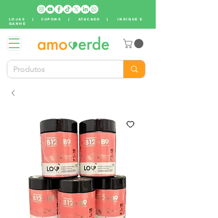
LOJAS
|
CUPONS
|
ATACADO
|
INDIQUE E
GANHE