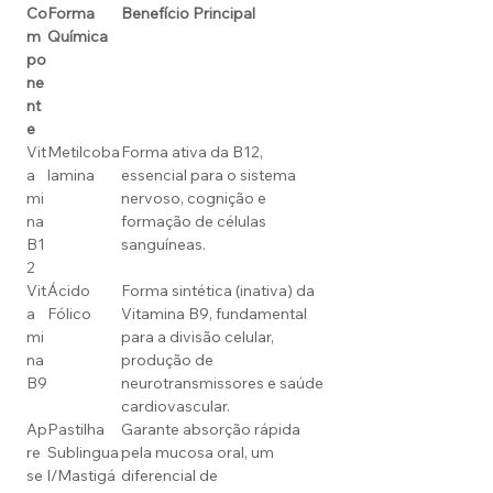
Co
Forma
Benefício Principal
m
Química
po
ne
nt
e
Vit
Metilcoba
Forma ativa da B12,
a
lamina
essencial para o sistema
mi
nervoso, cognição e
na
formação de células
B1
sanguíneas.
2
Vit
Ácido
Forma sintética (inativa) da
a
Fólico
Vitamina B9, fundamental
mi
para a divisão celular,
na
produção de
B9
neurotransmissores e saúde
cardiovascular.
Ap
Pastilha
Garante absorção rápida
re
Sublingua
pela mucosa oral, um
se
l/Mastigá
diferencial de