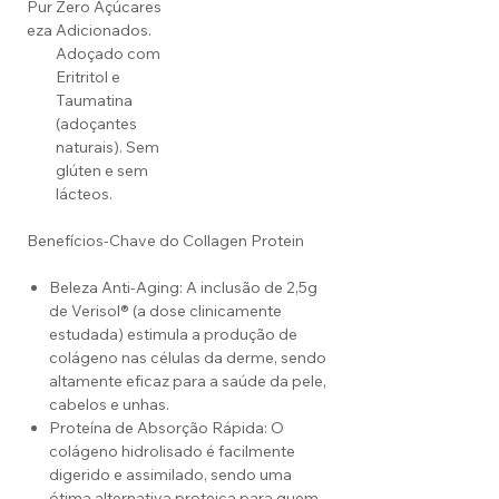
Pur
Zero Açúcares
eza
Adicionados.
Adoçado com
Eritritol e
Taumatina
(adoçantes
naturais). Sem
glúten e sem
lácteos.
Benefícios-Chave do Collagen Protein
Beleza Anti-Aging: A inclusão de 2,5g
de Verisol® (a dose clinicamente
estudada) estimula a produção de
colágeno nas células da derme, sendo
altamente eficaz para a saúde da pele,
cabelos e unhas.
Proteína de Absorção Rápida: O
colágeno hidrolisado é facilmente
digerido e assimilado, sendo uma
ótima alternativa proteica para quem