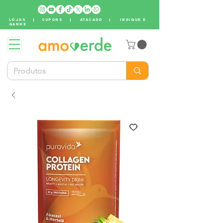
LOJAS
|
CUPONS
|
ATACADO
|
INDIQUE E
GANHE