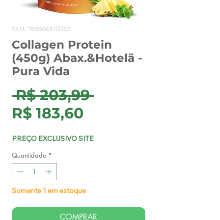
SKU: 7898661013353
Collagen Protein
(450g) Abax.&Hotelã -
Pura Vida
Preço
 R$ 203,99 
Preço
normal
R$ 183,60
promocional
PREÇO EXCLUSIVO SITE
Quantidade
*
Somente 1 em estoque
COMPRAR