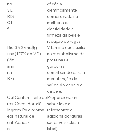
no
eficácia
VE
cientificamente
RIS
comprovada na
OL
melhoria da
®
elasticidade e
firmeza da pele e
redução de rugas.
Bio
38 $\mu$g
Vitamina que auxilia
tina
(127% do VD)
no metabolismo de
(Vit
proteínas e
ami
gorduras,
na
contribuindo para a
B7)
manutenção da
saúde do cabelo e
da pele.
Out
Contém Leite de
Proporciona um
ros
Coco, Hortelã
sabor leve e
Ingr
em Pó e aroma
refrescante e
edi
natural de
adiciona gorduras
ent
Abacaxi.
saudáveis (clean
es
label).