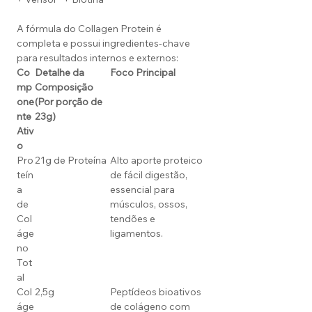
A fórmula do Collagen Protein é
completa e possui ingredientes-chave
para resultados internos e externos:
Co
Detalhe da
Foco Principal
mp
Composição
one
(Por porção de
nte
23g)
Ativ
o
Pro
21g de Proteína
Alto aporte proteico
teín
de fácil digestão,
a
essencial para
de
músculos, ossos,
Col
tendões e
áge
ligamentos.
no
Tot
al
Col
2,5g
Peptídeos bioativos
áge
de colágeno com