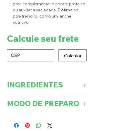
para complementar o aporte proteico
ou auxiliar a saciedade. É ótimo no
pós-treino ou como um lanche
nutritivo.
Calcule seu frete
Calcular
INGREDIENTES
Colágeno hidrolisado, leite de coco,
MODO DE PREPARO
peptídeosbioativos de colágeno
hidrolisado com pesomolecular
1 SACHÊ (40 G) EM 200 ML DE
médio de 2KDA (Verisol®), d-
ÁGUA OU NA SUA BEBIDA
biotina(vitamina B7), hortelã em pó
FAVORITA= 21 G DE PROTEÍNA DO