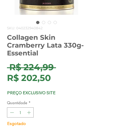
SKU: 040232940842
Collagen Skin
Cramberry Lata 330g-
Essential
Preço
 R$ 224,99 
Preço
normal
R$ 202,50
promocional
PREÇO EXCLUSIVO SITE
Quantidade
*
Esgotado