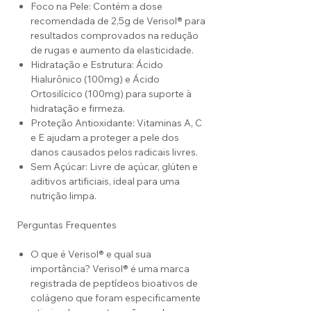
Foco na Pele: Contém a dose
recomendada de 2,5g de Verisol® para
resultados comprovados na redução
de rugas e aumento da elasticidade.
Hidratação e Estrutura: Ácido
Hialurônico (100mg) e Ácido
Ortosilícico (100mg) para suporte à
hidratação e firmeza.
Proteção Antioxidante: Vitaminas A, C
e E ajudam a proteger a pele dos
danos causados pelos radicais livres.
Sem Açúcar: Livre de açúcar, glúten e
aditivos artificiais, ideal para uma
nutrição limpa.
Perguntas Frequentes
O que é Verisol® e qual sua
importância? Verisol® é uma marca
registrada de peptídeos bioativos de
colágeno que foram especificamente