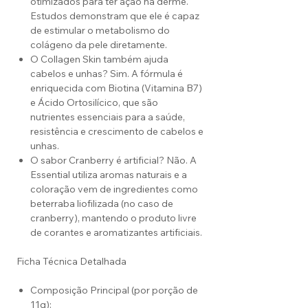
otimizados para ter ação na derme.
Estudos demonstram que ele é capaz
de estimular o metabolismo do
colágeno da pele diretamente.
O Collagen Skin também ajuda
cabelos e unhas? Sim. A fórmula é
enriquecida com Biotina (Vitamina B7)
e Ácido Ortosilícico, que são
nutrientes essenciais para a saúde,
resistência e crescimento de cabelos e
unhas.
O sabor Cranberry é artificial? Não. A
Essential utiliza aromas naturais e a
coloração vem de ingredientes como
beterraba liofilizada (no caso de
cranberry), mantendo o produto livre
de corantes e aromatizantes artificiais.
Ficha Técnica Detalhada
Composição Principal (por porção de
11g):