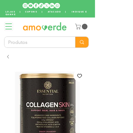
LOJAS
|
CUPONS
|
ATACADO
|
INDIQUE E
GANHE