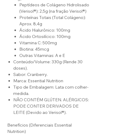
Peptídeos de Colágeno Hidrolisado
(Verisol®): 2,5g (na fração Verisol®)
Proteínas Totais (Total Colágeno):
Aprox. 8,4g
Ácido Hialurônico: 100mg
Ácido Ortosilícico: 100mg
Vitamina C: 500mg
Biotina: 45mcg
Outras Vitaminas: A e E
Conteúdo/Volume: 330g (Rende 30
doses).
Sabor: Cranberry.
Marca: Essential Nutrition
Tipo de Embalagem: Lata com colher-
medida.
NÃO CONTÉM GLÚTEN. ALÉRGICOS:
PODE CONTER DERIVADOS DE
LEITE (Devido ao Verisol®).
Benefícios (Diferenciais Essential
Nutrition)