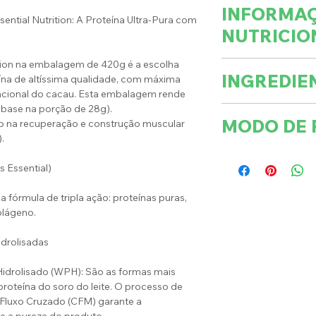
INFORMA
ntial Nutrition: A Proteína Ultra-Pura com
NUTRICIO
tion na embalagem de 420g é a escolha
Porções por emba
INGREDIE
ína de altíssima qualidade, com máxima
Porção:
uncional do cacau. Esta embalagem rende
28g(1
base na porção de 28g).
Proteínas hidrolis
MODO DE 
 na recuperação e construção muscular
colher-
(Thermax®690 e P
.
medida)
colágeno hidrolis
Adicione 28g (1 c
aromas natural e i
 Essential)
aproximadamente 
Valor
edulcorantes taum
misture até a tot
energético
esteviol (estévia).
fórmula de tripla ação: proteínas puras,
imediatamente a
(kcal)
olágeno.
o uso uma vez ao 
NÃO CONTÉM GL
Carboidrato
de médico ou nutri
idrolisadas
ALÉRGICOS: CON
s (g)
E SOJA
(cerca de 
Hidrolisado (WPH): São as formas mais
Manter este prod
porção).
proteína do soro do leite. O processo de
Açúcares
fresco, seco e ao a
 Fluxo Cruzado (CFM) garante a
totais (g)
Após aberto, cons