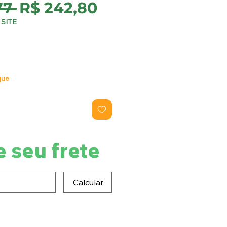
Preço
Preço
77 
R$ 242,80
normal
promocional
SITE
que
e seu frete
Calcular