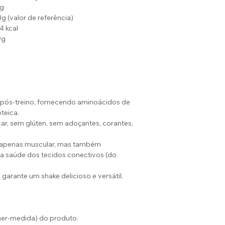
g
Fibras
3g (valor de referência)
alimentares
4 kcal
(g)
9g
g
Sódio (mg)
Cálcio (mg)
Ferro (mg)
o pós-treino, fornecendo aminoácidos de
teica.
ar, sem glúten, sem adoçantes, corantes,
Fósforo (mg)
 apenas muscular, mas também
Magnésio
 a saúde dos tecidos conectivos (do
(mg)
garante um shake delicioso e versátil.
*Percentual de val
porção.
her-medida) do produto.