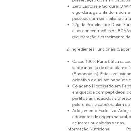
preservação dos aminoácidos 
Zero Lactose e Gordura: O WPI
e gordura, garantindo máxima 
pessoas com sensibilidade à la
22g de Proteína por Dose: Forn
altas concentrações de BCAAs (
recuperação e crescimento da
2. Ingredientes Funcionais (Sabor 
Cacau 100% Puro: Utiliza cacau
sabor intenso de chocolate e é
(Flavonoides). Estes antioxid
oxidativo e auxiliam na saúde 
Colágeno Hidrolisado em Peptí
enriquecida com peptídeos bi
perfil de aminoácidos e oferec
pele, unhas e cabelos, além do 
Adoçamento Exclusivo: Adoça
adoçantes de origem natural, 
açúcares ou calorias vazias.
Informação Nutricional
Po