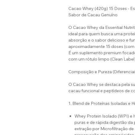
Cacao Whey (420g) 15 Doses - Esse
Sabor de Cacau Genuíno
O Cacao Whey da Essential Nutri
ideal para quem busca uma prote
absorção e o sabor delicioso e f
aproximadamente 15 doses (com 
É um suplemento premium focado
com um rótulo limpo (Clean Label)
Composição e Pureza (Diferenciais
O Cacao Whey se destaca pela sua 
cacau funcional e peptídeos de c
1. Blend de Proteínas Isoladas e H
Whey Protein Isolado (WPI) e 
puras e de rápida digestão da 
extração por Microfiltração de