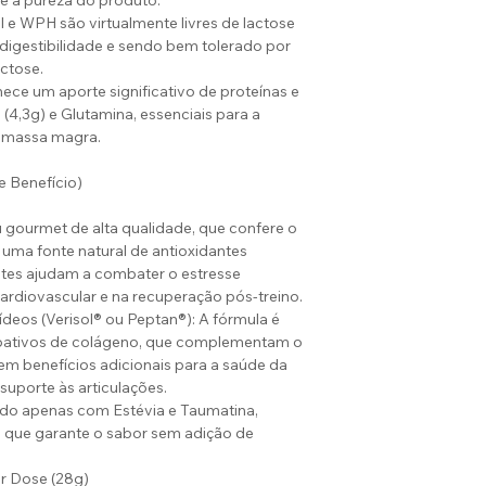
e a pureza do produto.
Este produto é r
 e WPH são virtualmente livres de lactose
Açúcares
(≥19 anos).
digestibilidade e sendo bem tolerado por
adicionados
“Este produto nã
ctose.
(g)
ece um aporte significativo de proteínas e
“Não exceder a r
4,3g) e Glutamina, essenciais para a
consumo indicada
Polióis
 massa magra.
“Mantenha fora do
totais (g)
e Benefício)
Proteínas (g)
 gourmet de alta qualidade, que confere o
 uma fonte natural de antioxidantes
Gorduras
antes ajudam a combater o estresse
totais (g)
cardiovascular e na recuperação pós-treino.
deos (Verisol® ou Peptan®): A fórmula é
Gorduras
oativos de colágeno, que complementam o
saturadas
em benefícios adicionais para a saúde da
(g)
suporte às articulações.
do apenas com Estévia e Taumatina,
Gorduras
o que garante o sabor sem adição de
trans (g)
r Dose (28g)