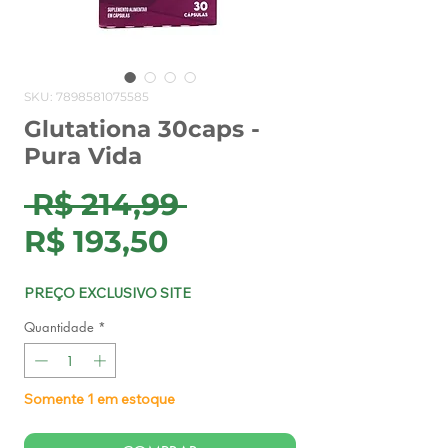
SKU: 7898581075585
Glutationa 30caps -
Pura Vida
Preço
 R$ 214,99 
Preço
normal
R$ 193,50
promocional
PREÇO EXCLUSIVO SITE
Quantidade
*
Somente 1 em estoque