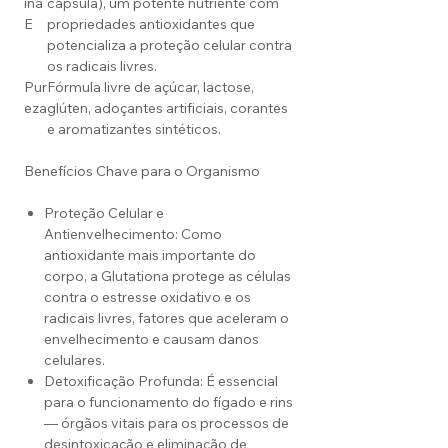
ina
cápsula), um potente nutriente com
E
propriedades antioxidantes que
potencializa a proteção celular contra
os radicais livres.
Pur
Fórmula livre de açúcar, lactose,
eza
glúten, adoçantes artificiais, corantes
e aromatizantes sintéticos.
Benefícios Chave para o Organismo
Proteção Celular e
Antienvelhecimento: Como
antioxidante mais importante do
corpo, a Glutationa protege as células
contra o estresse oxidativo e os
radicais livres, fatores que aceleram o
envelhecimento e causam danos
celulares.
Detoxificação Profunda: É essencial
para o funcionamento do fígado e rins
— órgãos vitais para os processos de
desintoxicação e eliminação de