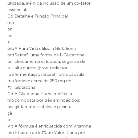
utilizada, além da inclusão de um co-fator
essencial:
Co
Detalhe e Função Principal
mp
on
ent
e
Glu
A Pura Vida utiliza a Glutationa
tati
Setria®, uma forma de L-Glutationa
on
clinicamente estudada, segura e de
a
alta pureza (produzida por
(Se
fermentação natural). Uma cápsula
tria
fornece cerca de 250 mg de
®)
Glutationa.
Co
A Glutationa é uma molécula
mp
composta por três aminoácidos:
osi
glutamato, cisteína e glicina.
çã
o
Vit
A fórmula é enriquecida com Vitamina
am
E (cerca de 50% do Valor Diário por