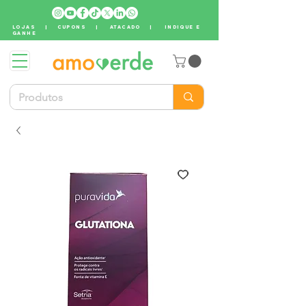
LOJAS
|
CUPONS
|
ATACADO
|
INDIQUE E
GANHE