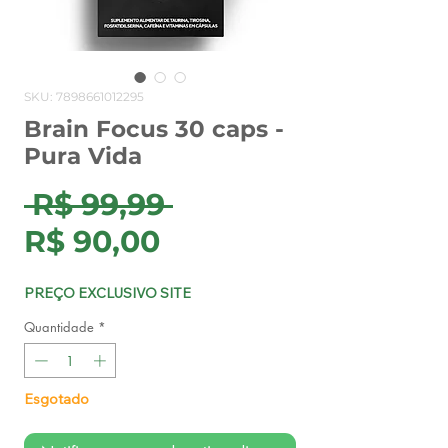
SKU: 7898661012295
Brain Focus 30 caps -
Pura Vida
Preço
 R$ 99,99 
Preço
normal
R$ 90,00
promocional
PREÇO EXCLUSIVO SITE
Quantidade
*
Esgotado