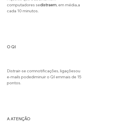
computadores se
distraem
, em média,a
cada 10 minutos.
O QI
Distrair-se comnotificações, ligaçõesou
e-mails podediminuir o QI emmais de 15
pontos.
A ATENÇÃO