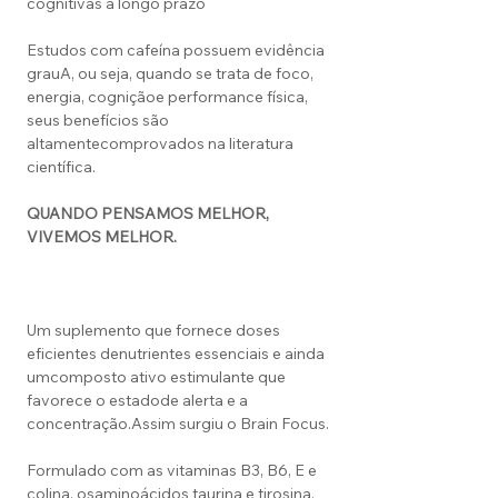
cognitivas a longo prazo
Estudos com cafeína possuem evidência
grauA, ou seja, quando se trata de foco,
energia, cogniçãoe performance física,
seus benefícios são
altamentecomprovados na literatura
científica.
QUANDO PENSAMOS MELHOR,
VIVEMOS MELHOR.
Um suplemento que fornece doses
eficientes denutrientes essenciais e ainda
umcomposto ativo estimulante que
favorece o estadode alerta e a
concentração.Assim surgiu o Brain Focus.
Formulado com as vitaminas B3, B6, E e
colina, osaminoácidos taurina e tirosina,