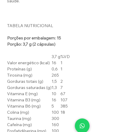
saúde.
TABELA NUTRICIONAL
Porções por embalagem: 15
Porção: 3,7 g (2 cápsulas)
3,7 g
%VD
Valor energético (kcal)
16
1
Proteínas (g)
0,6
1
Tirosina (mg)
265
Gorduras totais (g)
1,5
2
Gorduras saturadas (g)
1,3
7
Vitamina E (mg)
10
67
Vitamina B3 (mg)
16
107
Vitamina B6 (mg)
5
385
Colina (mg)
100
18
Taurina (mg)
300
Cafeína (mg)
160
Fosfatidilserina (mg)
100