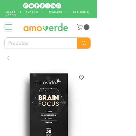
LOJAS
|
CUPONS
|
ATACADO
|
INDIQUE E
GANHE