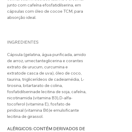
junto com cafeína efosfatidilserina, em
cápsulas com óleo de cocoe TCM, para
absorção ideal.
INGREDIENTES
Cápsula (gelatina, água purificada, amido
de arroz, umectanteglicerina e corantes
extrato de urucum, curcumina e
extratode casca de uva), óleo de coco,
taurina, triglicerídeos de cadeiamédia, L-
tirosina, bitartarato de colina,
fosfatidilserinade lecitina de soja, cafeína,
nicotinamida (vitamina B3),D-alfa-
tocoferol (vitamina E), fosfato de
piridoxal (vitamina B6)e emulsificante
lecitina de girassol.
ALÉRGICOS: CONTÉM DERIVADOS DE