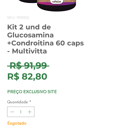
SKU: 100052
Kit 2 und de
Glucosamina
+Condroitina 60 caps
- Multivitta
Preço
 R$ 91,99 
Preço
normal
R$ 82,80
promocional
PREÇO EXCLUSIVO SITE
Quantidade
*
Esgotado