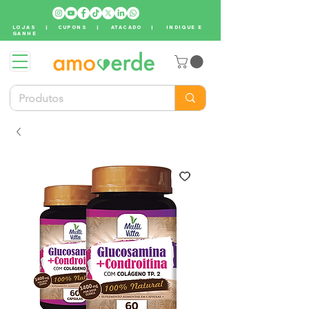
LOJAS
|
CUPONS
|
ATACADO
|
INDIQUE E
GANHE