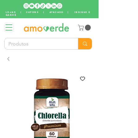
LOJAS
|
CUPONS
|
ATACADO
|
INDIQUE E
GANHE