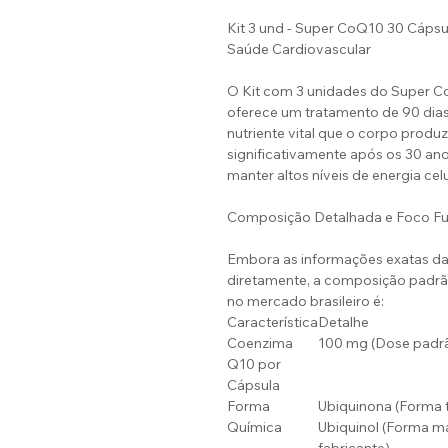
Kit 3 und - Super CoQ10 30 Cápsu
Saúde Cardiovascular
O Kit com 3 unidades do Super 
oferece um tratamento de 90 dia
nutriente vital que o corpo produ
significativamente após os 30 an
manter altos níveis de energia cel
Composição Detalhada e Foco Fu
Embora as informações exatas d
diretamente, a composição padrã
no mercado brasileiro é:
Característica
Detalhe
Coenzima
100 mg (Dose padrã
Q10 por
Cápsula
Forma
Ubiquinona (Forma 
Química
Ubiquinol (Forma mai