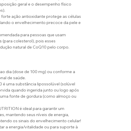
sposição geral e o desempenho físico
s).
orte ação antioxidante protege as células
ardando o envelhecimento precoce da pele e
ecomendada para pessoas que usam
(para colesterol), pois esses
dução natural de CoQ10 pelo corpo.
ao dia (dose de 100 mg) ou conforme a
nal de saúde.
é uma substância lipossolúvel (solúvel
orvida quando ingerida junto ou logo após
guma fonte de gordura (como almoço ou
TRITION é ideal para garantir um
s, mantendo seus níveis de energia,
endo os sinais do envelhecimento celular!
 a energia/vitalidade ou para suporte à