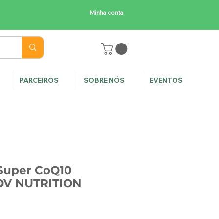
Minha conta
E
PARCEIROS
SOBRE NÓS
EVENTOS
-Super CoQ10
LOV NUTRITION