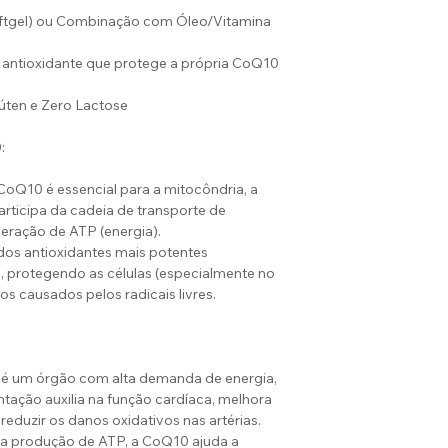
ftgel) ou Combinação com Óleo/Vitamina
 antioxidante que protege a própria CoQ10
úten e Zero Lactose
:
CoQ10 é essencial para a mitocôndria, a
participa da cadeia de transporte de
geração de ATP (energia).
dos antioxidantes mais potentes
, protegendo as células (especialmente no
s causados pelos radicais livres.
 é um órgão com alta demanda de energia,
ação auxilia na função cardíaca, melhora
reduzir os danos oxidativos nas artérias.
r a produção de ATP, a CoQ10 ajuda a