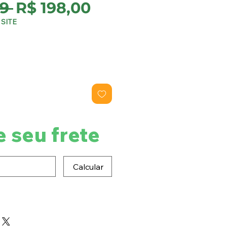
Preço
Preço
9 
R$ 198,00
normal
promocional
SITE
e seu frete
Calcular