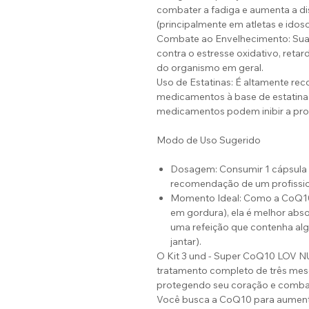
combater a fadiga e aumenta a di
(principalmente em atletas e idoso
Combate ao Envelhecimento: Sua f
contra o estresse oxidativo, ret
do organismo em geral.
Uso de Estatinas: É altamente r
medicamentos à base de estatinas 
medicamentos podem inibir a pro
Modo de Uso Sugerido
Dosagem: Consumir 1 cápsula 
recomendação de um profissio
Momento Ideal: Como a CoQ10 
em gordura), ela é melhor abs
uma refeição que contenha al
jantar).
O Kit 3 und - Super CoQ10 LOV NU
tratamento completo de três mese
protegendo seu coração e combat
Você busca a CoQ10 para aumentar