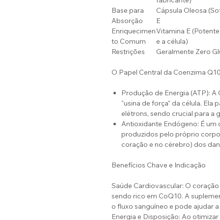
fabricante)
Base para
Cápsula Oleosa (So
Absorção
E
Enriquecimen
Vitamina E (Potente
to Comum
e a célula)
Restrições
Geralmente Zero Gl
O Papel Central da Coenzima Q10
Produção de Energia (ATP): A 
"usina de força" da célula. Ela 
elétrons, sendo crucial para a 
Antioxidante Endógeno: É um 
produzidos pelo próprio corpo
coração e no cérebro) dos dano
Benefícios Chave e Indicação
Saúde Cardiovascular: O coração
sendo rico em CoQ10. A suplement
o fluxo sanguíneo e pode ajudar a 
Energia e Disposição: Ao otimiza