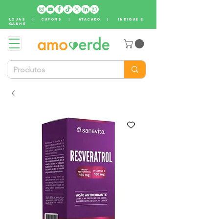
LOJAS
|
CUPONS
|
ATACADO
|
INDIQUE E
GANHE