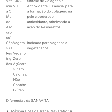
Vita
100%
Síntese de Colágeno e
min
VD
Antioxidante: Essencial para
a C
a formação do colágeno na
(Áci
pele e poderoso
do
antioxidante, otimizando a
Asc
ação do Resveratrol.
órbi
co)
Cáp
Vegetal
Indicada para veganos e
sula
vegetarianos.
Res
Vegano,
triç
Zero
ões
Açúcare
s, Zero
Calorias,
Não
Contém
Glúten
Diferenciais da SANAVITA:
Máxima Dose de Trans-Resveratrol: A