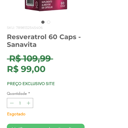
SKU: 7898132545406
Resveratrol 60 Caps -
Sanavita
Preço
 R$ 109,99 
Preço
normal
R$ 99,00
promocional
PREÇO EXCLUSIVO SITE
Quantidade
*
Esgotado