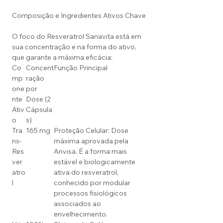
Composição e Ingredientes Ativos Chave
O foco do Resveratrol Sanavita está em
sua concentração e na forma do ativo,
que garante a máxima eficácia:
Co
Concent
Função Principal
mp
ração
one
por
nte
Dose (2
Ativ
Cápsula
o
s)
Tra
165 mg
Proteção Celular: Dose
ns-
máxima aprovada pela
Res
Anvisa. É a forma mais
ver
estável e biologicamente
atro
ativa do resveratrol,
l
conhecido por modular
processos fisiológicos
associados ao
envelhecimento.