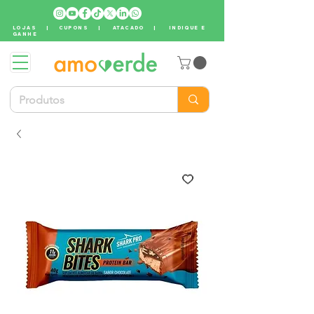
LOJAS
|
CUPONS
|
ATACADO
|
INDIQUE E
GANHE