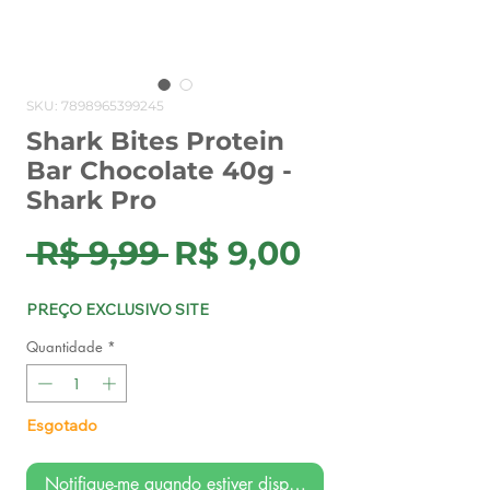
SKU: 7898965399245
Shark Bites Protein
Bar Chocolate 40g -
Shark Pro
Preço
Preço
 R$ 9,99 
R$ 9,00
normal
promocion
PREÇO EXCLUSIVO SITE
Quantidade
*
Esgotado
Notifique-me quando estiver disponível