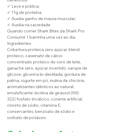
Benefícios
✓ Leve e prática;
✓ 11g de proteína;
✓ Auxilia ganho de massa muscular;
✓ Auxilia na saciedade.
Quando comer Shark Bites da Shark Pro
Consumir 1 barrinha uma vez ao dia.
Ingredientes
Cobertura proteica zero açúcar, blend
proteico, caseinato de cálcio
concentrado proteico do soro de leite,
ganache zero, açúcar invertido, xarope de
glicose, glicerina bi-destilada, gordura de
palma, iogurte em pó, inulina de chicória,
aromatizantes idênticos ao natural,
emulsificante: lecitina de girassol (INS
322) fosfato tricálcico, corante artificial,
cloreto de sódio, vitamina E,
conservantes: benzoato de sódio e
sorbato de potássio.