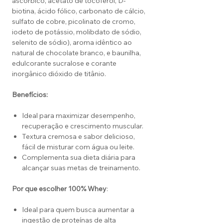
ascórbico, acetato de tocoferol, D-
biotina, ácido fólico, carbonato de cálcio,
sulfato de cobre, picolinato de cromo,
iodeto de potássio, molibdato de sódio,
selenito de sódio), aroma idêntico ao
natural de chocolate branco, e baunilha,
edulcorante sucralose e corante
inorgânico dióxido de titânio.
Benefícios:
Ideal para maximizar desempenho,
recuperação e crescimento muscular.
Textura cremosa e sabor delicioso,
fácil de misturar com água ou leite.
Complementa sua dieta diária para
alcançar suas metas de treinamento.
Por que escolher 100% Whey
:
Ideal para quem busca aumentar a
ingestão de proteínas de alta