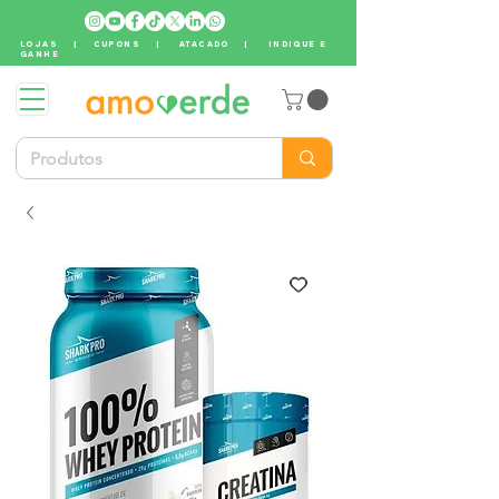
LOJAS
|
CUPONS
|
ATACADO
|
INDIQUE E
GANHE