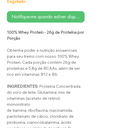
Esgotado
Notifique-me quando estiver disponível
100% Whey Protein - 26g de Proteína por
Porção
Obtenha poder e nutrição essaenciais
para seu treino com nosso 100% Whey
Protein. Cada porção contém 26g de
proteínas e 5,8g de BCAAs, além de ser
rico em vitaminas B12 e B6.
INGREDIENTES:
Proteína Concentrada
do soro de leite, Glutamina, mix de
vitaminas (acetato de retinol,
mononitrato
de tiamina, riboflavina, niacinamida,
pantotenato de cálcio, cloridrato de
piridoxina, cianocobalamina, ácido