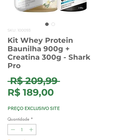
SKU: 100093
Kit Whey Protein
Baunilha 900g +
Creatina 300g - Shark
Pro
Preço
 R$ 209,99 
Preço
normal
R$ 189,00
promocional
PREÇO EXCLUSIVO SITE
Quantidade
*