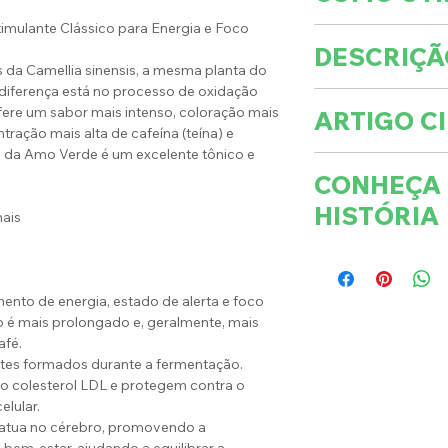
imulante Clássico para Energia e Foco
Recomendado faze
DESCRIÇÃ
fervente a 1 colh
 da Camellia sinensis, a mesma planta do
de 5 a 10 minutos
 diferença está no processo de oxidação
QUANTIDADE
Ca
coar o chá antes 
ere um sabor mais intenso, coloração mais
ARTIGO CI
NOME CIENTÍFI
ração mais alta de cafeína (teína) e
Não contém glúte
to da Amo Verde é um excelente tônico e
Verifique essa e 
Após aberta a e
CONHEÇA
CAMELIA SINEN
para melhor cons
HISTÓRIA
ais
O chá preto e o c
em que toda esta 
to de energia, estado de alerta e foco
começou: a China. 
o é mais prolongado e, geralmente, mais
ambos vêm de uma
afé.
da China”.
ntes formados durante a fermentação.
 o colesterol LDL e protegem contra o
elular.
atua no cérebro, promovendo a