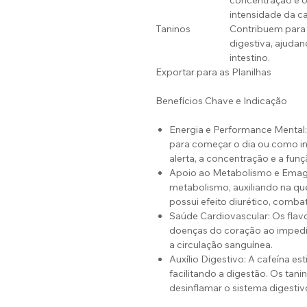
concentração e o 
intensidade da ca
Taninos
Contribuem para
digestiva, ajudan
intestino.
Exportar para as Planilhas
Benefícios Chave e Indicação
Energia e Performance Mental: 
para começar o dia ou como im
alerta, a concentração e a funç
Apoio ao Metabolismo e Emagr
metabolismo, auxiliando na q
possui efeito diurético, comba
Saúde Cardiovascular: Os flav
doenças do coração ao impedir
a circulação sanguínea.
Auxílio Digestivo: A cafeína es
facilitando a digestão. Os tanin
desinflamar o sistema digestiv