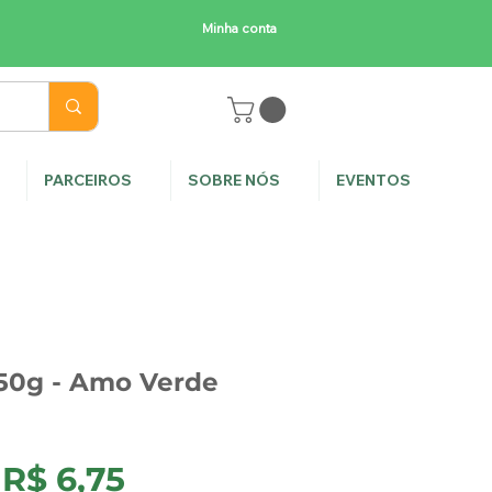
Minha conta
E
PARCEIROS
SOBRE NÓS
EVENTOS
50g - Amo Verde
Preço
Preço
R$ 6,75