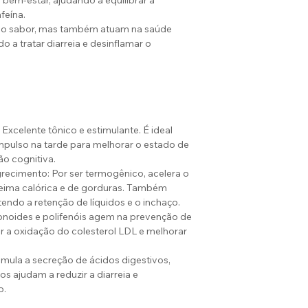
bem-estar, ajudando a equilibrar a
feína.
 o sabor, mas também atuam na saúde
do a tratar diarreia e desinflamar o
Excelente tônico e estimulante. É ideal
pulso na tarde para melhorar o estado de
ão cognitiva.
ecimento: Por ser termogênico, acelera o
ueima calórica e de gorduras. Também
tendo a retenção de líquidos e o inchaço.
onoides e polifenóis agem na prevenção de
 a oxidação do colesterol LDL e melhorar
timula a secreção de ácidos digestivos,
os ajudam a reduzir a diarreia e
o.