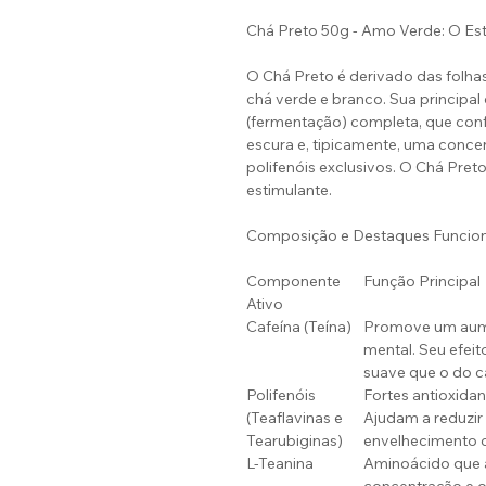
Chá Preto 50g - Amo Verde: O Est
O Chá Preto é derivado das folhas
chá verde e branco. Sua principal
(fermentação) completa, que conf
escura e, tipicamente, uma concent
polifenóis exclusivos. O Chá Pre
estimulante.
Composição e Destaques Funcion
Componente
Função Principal
Ativo
Cafeína (Teína)
Promove um aumen
mental. Seu efeit
suave que o do c
Polifenóis
Fortes antioxida
(Teaflavinas e
Ajudam a reduzir
Tearubiginas)
envelhecimento c
L-Teanina
Aminoácido que 