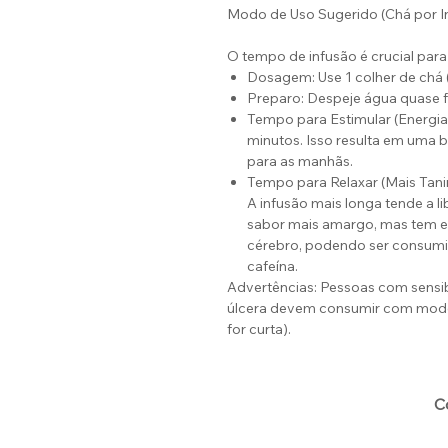
Modo de Uso Sugerido (Chá por I
O tempo de infusão é crucial para 
Dosagem: Use 1 colher de chá (r
Preparo: Despeje água quase fe
Tempo para Estimular (Energia 
minutos. Isso resulta em uma b
para as manhãs.
Tempo para Relaxar (Mais Tanin
A infusão mais longa tende a l
sabor mais amargo, mas tem ef
cérebro, podendo ser consumid
cafeína.
Advertências: Pessoas com sensibi
úlcera devem consumir com modera
for curta).
C