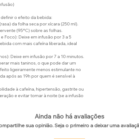
nfusão)
definir o efeito da bebida:
asa) da folha seca por xícara (250 ml).
rvente (95°C) sobre as folhas.
e Foco): Deixe em infusão por 3 a 5
ebida com mais cafeína liberada, ideal
os): Deixe em infusão por 7 a 10 minutos.
iberar mais taninos, o que pode dar um
eito ligeiramente menos estimulante no
a após as 19h por quem é sensível à
lidade à cafeína, hipertensão, gastrite ou
ção e evitar tomar à noite (se a infusão
Ainda não há avaliações
ompartilhe sua opinião. Seja o primeiro a deixar uma avaliaçã