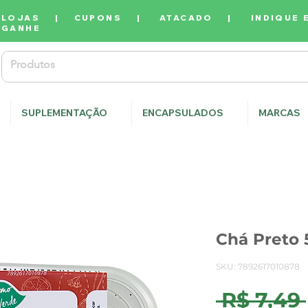
LOJAS
|
CUPONS
|
ATACADO
|
INDIQUE 
GANHE
SUPLEMENTAÇÃO
ENCAPSULADOS
MARCAS
Chá Preto 
SKU: 7892617010878
 R$ 7,49 