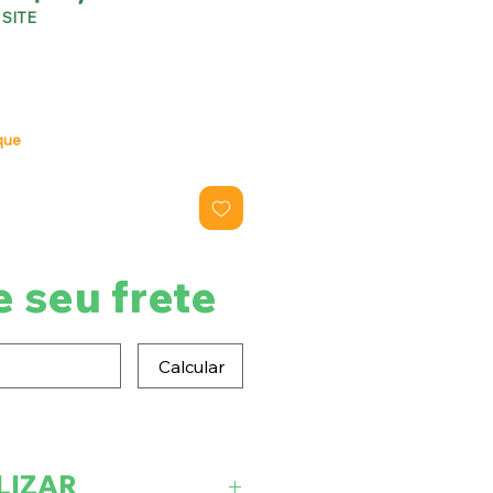
normal
promocional
SITE
que
e seu frete
Calcular
LIZAR