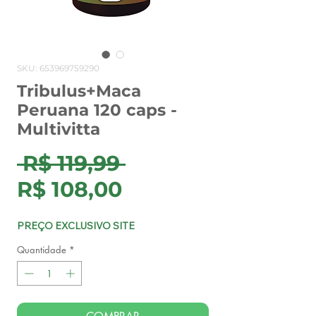
SKU: 653969759290
Tribulus+Maca
Peruana 120 caps -
Multivitta
Preço
 R$ 119,99 
Preço
normal
R$ 108,00
promocional
PREÇO EXCLUSIVO SITE
Quantidade
*