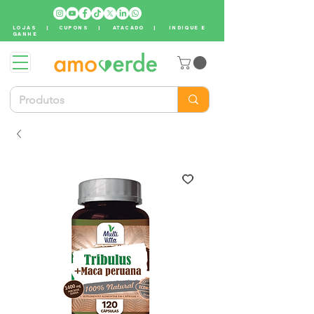
LOJAS
|
CUPONS
|
ATACADO
|
INDIQUE E
GANHE