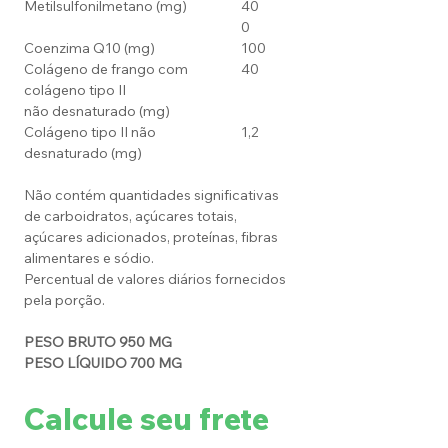
Metilsulfonilmetano (mg)
40
0
Coenzima Q10 (mg)
100
Colágeno de frango com
40
colágeno tipo II
não desnaturado (mg)
Colágeno tipo II não
1,2
desnaturado (mg)
Não contém quantidades significativas
de carboidratos, açúcares totais,
açúcares adicionados, proteínas, fibras
alimentares e sódio.
Percentual de valores diários fornecidos
pela porção.
PESO BRUTO 950 MG
PESO LÍQUIDO 700 MG
Calcule seu frete