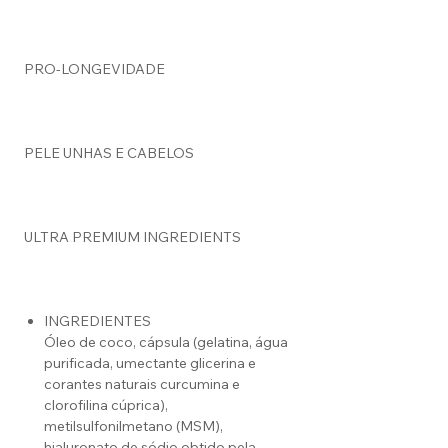
PRO-LONGEVIDADE
PELE UNHAS E CABELOS
ULTRA PREMIUM INGREDIENTS
INGREDIENTES
Óleo de coco, cápsula (gelatina, água
purificada, umectante glicerina e
corantes naturais curcumina e
clorofilina cúprica),
metilsulfonilmetano (MSM),
hialuronato de sódio obtido pela