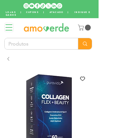
LOJAS
|
CUPONS
|
ATACADO
|
INDIQUE E
GANHE