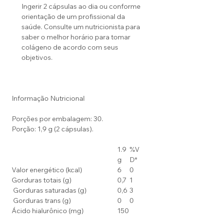
Ingerir 2 cápsulas ao dia ou conforme
orientação de um profissional da
saúde. Consulte um nutricionista para
saber o melhor horário para tomar
colágeno de acordo com seus
objetivos.
Informação Nutricional
Porções por embalagem: 30.
Porção: 1,9 g (2 cápsulas).
1.9
%V
g
D*
Valor energético (kcal)
6
0
Gorduras totais (g)
0,7
1
Gorduras saturadas (g)
0,6
3
Gorduras trans (g)
0
0
Ácido hialurônico (mg)
150