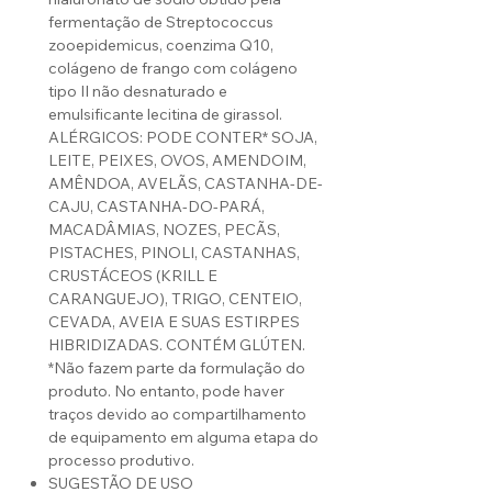
fermentação de Streptococcus
zooepidemicus, coenzima Q10,
colágeno de frango com colágeno
tipo II não desnaturado e
emulsificante lecitina de girassol.
ALÉRGICOS: PODE CONTER* SOJA,
LEITE, PEIXES, OVOS, AMENDOIM,
AMÊNDOA, AVELÃS, CASTANHA-DE-
CAJU, CASTANHA-DO-PARÁ,
MACADÂMIAS, NOZES, PECÃS,
PISTACHES, PINOLI, CASTANHAS,
CRUSTÁCEOS (KRILL E
CARANGUEJO), TRIGO, CENTEIO,
CEVADA, AVEIA E SUAS ESTIRPES
HIBRIDIZADAS. CONTÉM GLÚTEN.
*Não fazem parte da formulação do
produto. No entanto, pode haver
traços devido ao compartilhamento
de equipamento em alguma etapa do
processo produtivo.
SUGESTÃO DE USO