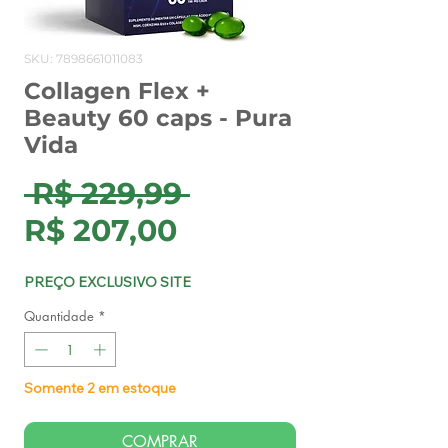
SKU: 7898661011083
Collagen Flex +
Beauty 60 caps - Pura
Vida
Preço
 R$ 229,99 
Preço
normal
R$ 207,00
promocional
PREÇO EXCLUSIVO SITE
Quantidade
*
Somente 2 em estoque
COMPRAR