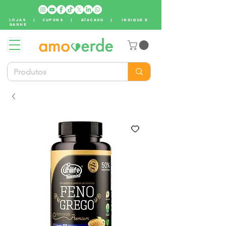
LOJAS
|
CUPONS
|
ATACADO
|
INDIQUE E
GANHE