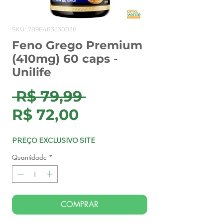
SKU: 7898483530038
Feno Grego Premium
(410mg) 60 caps -
Unilife
Preço
 R$ 79,99 
Preço
normal
R$ 72,00
promocional
PREÇO EXCLUSIVO SITE
Quantidade
*
COMPRAR