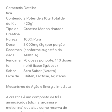
Caracterís
Detalhe
tica
Conteúdo
2 Potes de 210g (Total de
do Kit
420g)
Tipo de
Creatina Monohidratada
Creatina
Pureza
100% Pura
Dose
3.000mg (3g) por porção
Recomen
(conforme sugestão da
dada
ANVISA)
Rendimen
70 doses por pote; 140 doses
to
no kit (base 3g/dose)
Sabor
Sem Sabor (Neutro)
Livre de
Glúten, Lactose, Açúcares
Mecanismo de Ação e Energia Imediata
A creatina é um composto de três
aminoácidos (glicina, arginina e
metionina) que atua como reserva de