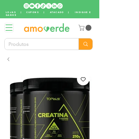
LOJAS
|
CUPONS
|
ATACADO
|
INDIQUE E
GANHE